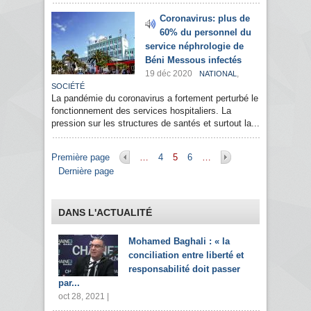
Coronavirus: plus de
60% du personnel du
service néphrologie de
Béni Messous infectés
19 déc 2020
,
NATIONAL
SOCIÉTÉ
La pandémie du coronavirus a fortement perturbé le
fonctionnement des services hospitaliers. La
pression sur les structures de santés et surtout la...
Pages
Première page
…
4
5
6
…
Dernière page
DANS L'ACTUALITÉ
Mohamed Baghali : « la
conciliation entre liberté et
responsabilité doit passer
par...
oct 28, 2021 |