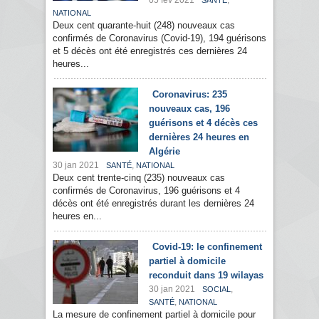
05 fév 2021
,
SANTÉ
NATIONAL
Deux cent quarante-huit (248) nouveaux cas
confirmés de Coronavirus (Covid-19), 194 guérisons
et 5 décès ont été enregistrés ces dernières 24
heures...
Coronavirus: 235
nouveaux cas, 196
guérisons et 4 décès ces
dernières 24 heures en
Algérie
30 jan 2021
,
SANTÉ
NATIONAL
Deux cent trente-cinq (235) nouveaux cas
confirmés de Coronavirus, 196 guérisons et 4
décès ont été enregistrés durant les dernières 24
heures en...
Covid-19: le confinement
partiel à domicile
reconduit dans 19 wilayas
30 jan 2021
,
SOCIAL
,
SANTÉ
NATIONAL
La mesure de confinement partiel à domicile pour