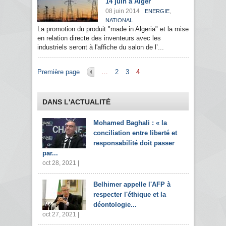
14 juin à Alger
08 juin 2014
,
ENERGIE
NATIONAL
La promotion du produit "made in Algeria" et la mise
en relation directe des inventeurs avec les
industriels seront à l'affiche du salon de l’...
Pages
Première page
…
2
3
4
DANS L'ACTUALITÉ
Mohamed Baghali : « la
conciliation entre liberté et
responsabilité doit passer
par...
oct 28, 2021 |
Belhimer appelle l'AFP à
respecter l'éthique et la
déontologie...
oct 27, 2021 |