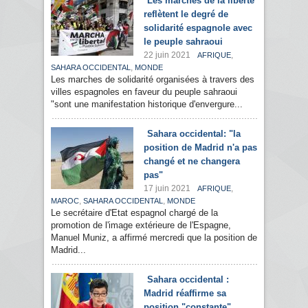
Les marches de la liberté
reflètent le degré de
solidarité espagnole avec
le peuple sahraoui
22 juin 2021
,
AFRIQUE
,
SAHARA OCCIDENTAL
MONDE
Les marches de solidarité organisées à travers des
villes espagnoles en faveur du peuple sahraoui
"sont une manifestation historique d'envergure...
Sahara occidental: "la
position de Madrid n'a pas
changé et ne changera
pas"
17 juin 2021
,
AFRIQUE
,
,
MAROC
SAHARA OCCIDENTAL
MONDE
Le secrétaire d'Etat espagnol chargé de la
promotion de l'image extérieure de l'Espagne,
Manuel Muniz, a affirmé mercredi que la position de
Madrid...
Sahara occidental :
Madrid réaffirme sa
position "constante"