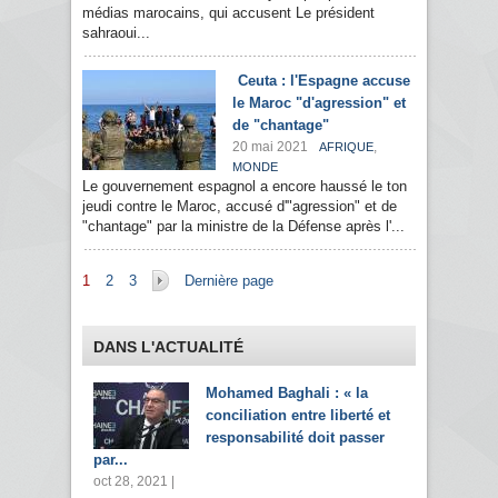
médias marocains, qui accusent Le président
sahraoui...
Ceuta : l'Espagne accuse
le Maroc "d'agression" et
de "chantage"
20 mai 2021
,
AFRIQUE
MONDE
Le gouvernement espagnol a encore haussé le ton
jeudi contre le Maroc, accusé d'"agression" et de
"chantage" par la ministre de la Défense après l'...
Pages
1
2
3
Dernière page
DANS L'ACTUALITÉ
Mohamed Baghali : « la
conciliation entre liberté et
responsabilité doit passer
par...
oct 28, 2021 |