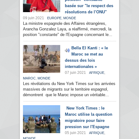
basée sur "le respect des
résolutions de l’ONU"
09 juin 2021
,
EUROPE
MONDE
La ministre espagnole des Affaires étrangères,
Arancha Gonzalez Laya, a réaffirmé, mercredi, la
position "constante" de l'Espagne concernant le...
Bella El Kanti : « le
Maroc se met au
dessus des lois
internationales »
07 juin 2021
,
AFRIQUE
,
MAROC
MONDE
Les révélations du New York Times sur les arrivées
massives de migrants sur le territoire espagnol,
démontrent que le Maroc impose un véritable...
New York Times : le
Maroc utilise la question
migratoire pour faire
pression sur l'Espagne
05 juin 2021
,
AFRIQUE
MONDE