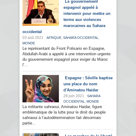
Le gouvernement
espagnol appelé à
intervenir pour mettre un
terme aux violences
marocaines au Sahara
occidental
03 aoû 2021
,
,
AFRIQUE
SAHARA OCCIDENTAL
MONDE
Le représentant du Front Polisario en Espagne,
Abdullah Arabi a appelé à une intervention urgente
du gouvernement espagnol pour exiger du Maroc
l'...
Espagne : Séville baptise
une place du nom
d'Aminatou Haidar
28 juin 2021
SAHARA
,
OCCIDENTAL
MONDE
La militante sahraoui, Aminatou Haidar, figure
emblématique de la lutte pour le droit du peuple
sahraoui à l’autodétermination fait désormais
partie...