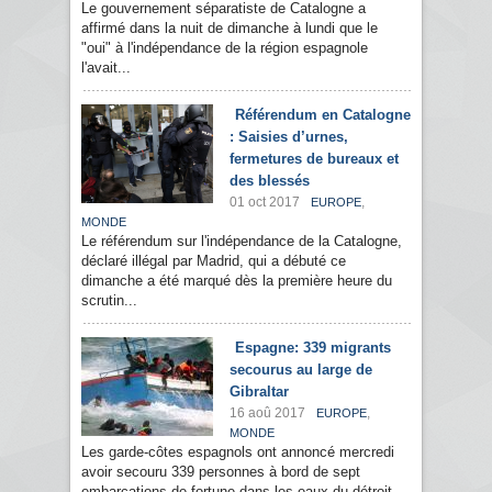
Le gouvernement séparatiste de Catalogne a
affirmé dans la nuit de dimanche à lundi que le
"oui" à l'indépendance de la région espagnole
l'avait...
Référendum en Catalogne
: Saisies d’urnes,
fermetures de bureaux et
des blessés
01 oct 2017
,
EUROPE
MONDE
Le référendum sur l'indépendance de la Catalogne,
déclaré illégal par Madrid, qui a débuté ce
dimanche a été marqué dès la première heure du
scrutin...
Espagne: 339 migrants
secourus au large de
Gibraltar
16 aoû 2017
,
EUROPE
MONDE
Les garde-côtes espagnols ont annoncé mercredi
avoir secouru 339 personnes à bord de sept
embarcations de fortune dans les eaux du détroit