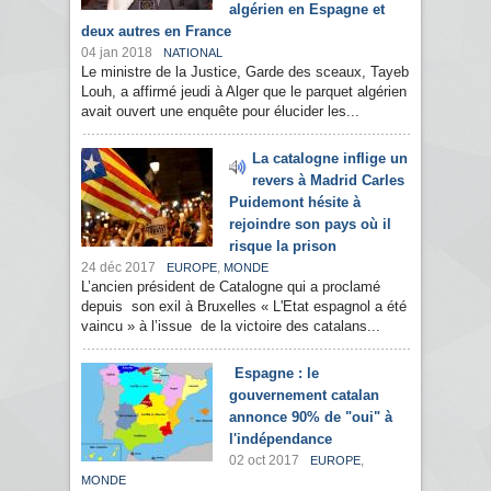
algérien en Espagne et
deux autres en France
04 jan 2018
NATIONAL
Le ministre de la Justice, Garde des sceaux, Tayeb
Louh, a affirmé jeudi à Alger que le parquet algérien
avait ouvert une enquête pour élucider les...
La catalogne inflige un
revers à Madrid Carles
Puidemont hésite à
rejoindre son pays où il
risque la prison
24 déc 2017
,
EUROPE
MONDE
L’ancien président de Catalogne qui a proclamé
depuis son exil à Bruxelles « L'Etat espagnol a été
vaincu » à l’issue de la victoire des catalans...
Espagne : le
gouvernement catalan
annonce 90% de "oui" à
l'indépendance
02 oct 2017
,
EUROPE
MONDE