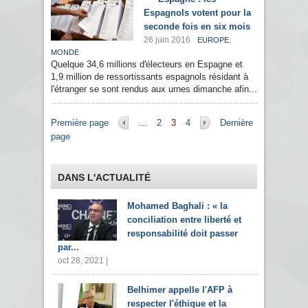
Espagnols votent pour la
seconde fois en six mois
26 juin 2016
,
EUROPE
MONDE
Quelque 34,6 millions d'électeurs en Espagne et
1,9 million de ressortissants espagnols résidant à
l'étranger se sont rendus aux urnes dimanche afin...
Pages
Première page
…
2
3
4
Dernière
page
DANS L'ACTUALITÉ
Mohamed Baghali : « la
conciliation entre liberté et
responsabilité doit passer
par...
oct 28, 2021 |
Belhimer appelle l'AFP à
respecter l'éthique et la