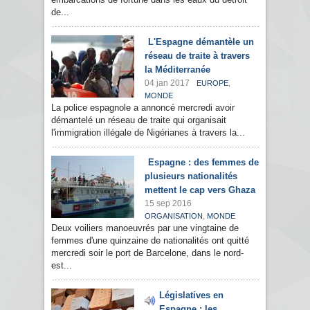
de...
L'Espagne démantèle un
réseau de traite à travers
la Méditerranée
04 jan 2017
,
EUROPE
MONDE
La police espagnole a annoncé mercredi avoir
démantelé un réseau de traite qui organisait
l'immigration illégale de Nigérianes à travers la...
Espagne : des femmes de
plusieurs nationalités
mettent le cap vers Ghaza
15 sep 2016
,
ORGANISATION
MONDE
Deux voiliers manoeuvrés par une vingtaine de
femmes d'une quinzaine de nationalités ont quitté
mercredi soir le port de Barcelone, dans le nord-
est...
Législatives en
Espagne : les