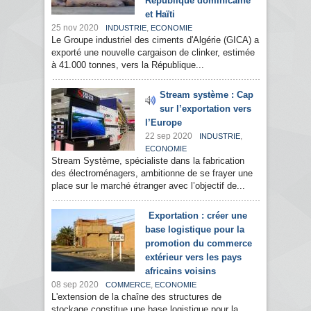
République dominicaine
et Haïti
25 nov 2020
,
INDUSTRIE
ECONOMIE
Le Groupe industriel des ciments d'Algérie (GICA) a
exporté une nouvelle cargaison de clinker, estimée
à 41.000 tonnes, vers la République...
Stream système : Cap
sur l’exportation vers
l’Europe
22 sep 2020
,
INDUSTRIE
ECONOMIE
Stream Système, spécialiste dans la fabrication
des électroménagers, ambitionne de se frayer une
place sur le marché étranger avec l’objectif de...
Exportation : créer une
base logistique pour la
promotion du commerce
extérieur vers les pays
africains voisins
08 sep 2020
,
COMMERCE
ECONOMIE
L'extension de la chaîne des structures de
stockage constitue une base logistique pour la