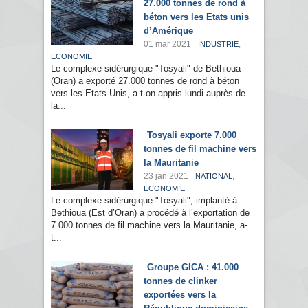
27.000 tonnes de rond à
béton vers les Etats unis
d’Amérique
01 mar 2021
,
INDUSTRIE
ECONOMIE
Le complexe sidérurgique "Tosyali" de Bethioua
(Oran) a exporté 27.000 tonnes de rond à béton
vers les Etats-Unis, a-t-on appris lundi auprès de
la...
Tosyali exporte 7.000
tonnes de fil machine vers
la Mauritanie
23 jan 2021
,
NATIONAL
ECONOMIE
Le complexe sidérurgique "Tosyali", implanté à
Bethioua (Est d’Oran) a procédé à l’exportation de
7.000 tonnes de fil machine vers la Mauritanie, a-
t...
Groupe GICA : 41.000
tonnes de clinker
exportées vers la