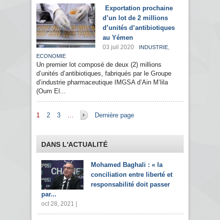
Exportation prochaine
d’un lot de 2 millions
d’unités d’antibiotiques
au Yémen
03 juil 2020
,
INDUSTRIE
ECONOMIE
Un premier lot composé de deux (2) millions
d’unités d’antibiotiques, fabriqués par le Groupe
d’industrie pharmaceutique IMGSA d’Ain M’lila
(Oum El...
Pages
1
2
3
…
Dernière page
DANS L'ACTUALITÉ
Mohamed Baghali : « la
conciliation entre liberté et
responsabilité doit passer
par...
oct 28, 2021 |