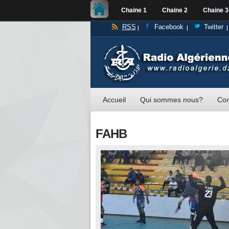
Chaine 1
Chaine 2
Chaine 3
RSS
Facebook
Twitter
Accueil
Qui sommes nous?
Con
FAHB