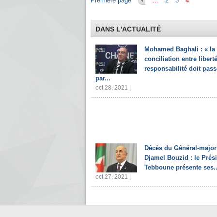
Première page
…
2
3
4
DANS L'ACTUALITÉ
Mohamed Baghali : « la
conciliation entre liberté
responsabilité doit pass
par...
oct 28, 2021 |
Décès du Général-major
Djamel Bouzid : le Prés
Tebboune présente ses..
oct 27, 2021 |