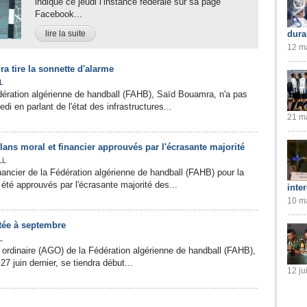
indiqué ce jeudi l’instance fédérale sur sa page
Facebook...
lire la suite
dura
12 ma
a tire la sonnette d'alarme
L
dération algérienne de handball (FAHB), Saïd Bouamra, n'a pas
 en parlant de l'état des infrastructures...
21 ma
lans moral et financier approuvés par l'écrasante majorité
LL
inancier de la Fédération algérienne de handball (FAHB) pour la
été approuvés par l'écrasante majorité des...
inte
10 ma
tée à septembre
L
ordinaire (AGO) de la Fédération algérienne de handball (FAHB),
27 juin dernier, se tiendra début...
12 ju