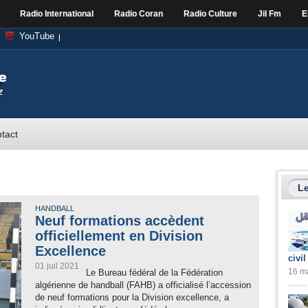
Radio International
Radio Coran
Radio Culture
Jil Fm
E
YouTube
tact
Le
HANDBALL
Neuf formations accèdent
officiellement en Division
Excellence
civil
01 juil 2021
16 ma
Le Bureau fédéral de la Fédération
algérienne de handball (FAHB) a officialisé l’accession
de neuf formations pour la Division excellence, a