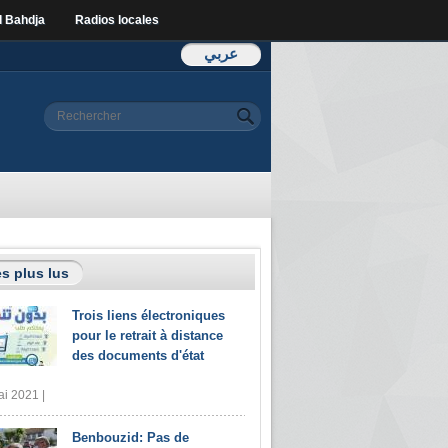
l Bahdja
Radios locales
عربي
Formulaire de
Rechercher
recherche
s plus lus
Trois liens électroniques
pour le retrait à distance
des documents d'état
i 2021 |
Benbouzid: Pas de