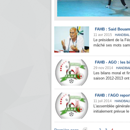
FAHB : Said Bouamr
11 avr 2015
HANDBAL
Le président de la Fé
mâché ses mots samedi
FAHB - AGO : les bi
29 nov 2014
HANDBA
Les bilans moral et f
saison 2012-2013 ont 
FAHB : l'AGO repor
11 juil 2014
HANDBAL
L'assemblée générale 
initialement prévue le 
Pages