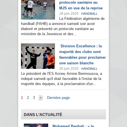
protocole sanitaire au
MJS en vue de la reprise
28 juin 2020
HANDBALL
La Fédération algérienne de
handball (FAHB) a annoncé samedi soir avoir
élaboré et présenté un protocole sanitaire au
ministère de la Jeunesse et des...
Division Excellence : la
majorité des clubs sont
favorables pour proclamer
une saison blanche
20 juin 2020
HANDBALL
Le président de l'ES Arzew, Amine Benmoussa, a
indiqué samedi qu'il était favorable à l'instar de la
majorité des équipes, à la proclamation d'un...
Pages
1
2
3
Dernière page
DANS L'ACTUALITÉ
Mohamed Baghali : « la