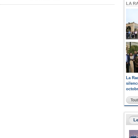
LA R
La Ra
silen
octob
Tout
Le