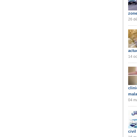
zone
26 dé
actu
14 oc
clin
mala
04 ma
civil