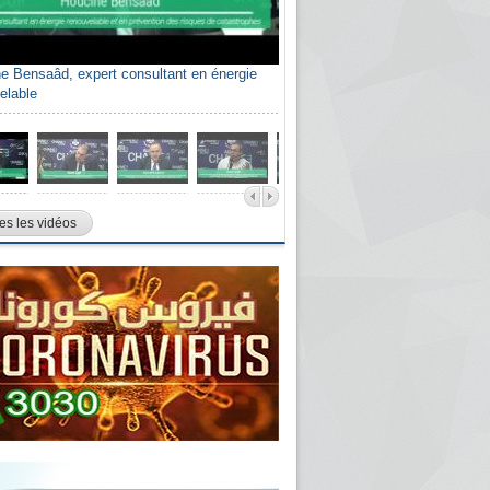
e Bensaâd, expert consultant en énergie
elable
es les vidéos