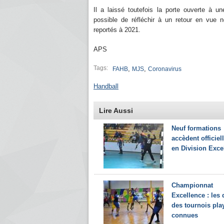
Il a laissé toutefois la porte ouverte à une
possible de réfléchir à un retour en vue
reportés à 2021.
APS
Tags:
,
,
FAHB
MJS
Coronavirus
Handball
Lire Aussi
Neuf formations
accèdent officie
en Division Exce
Championnat
Excellence : les 
des tournois play
connues