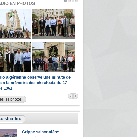
ADIO EN PHOTOS
dio algérienne observe une minute de
Les champions paralympiques 
ce à la mémoire des chouhada du 17
Radio Algérienne et recrutés 
re 1961
sportifs
es les photos
s plus lus
Grippe saisonnière: