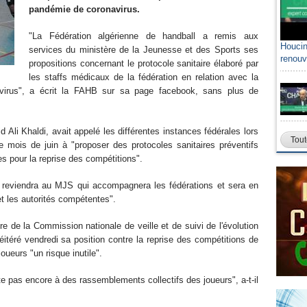
pandémie de coronavirus.
"La Fédération algérienne de handball a remis aux
Houcin
services du ministère de la Jeunesse et des Sports ses
renouv
propositions concernant le protocole sanitaire élaboré par
les staffs médicaux de la fédération en relation avec la
virus", a écrit la FAHB sur sa page facebook, sans plus de
 Ali Khaldi, avait appelé les différentes instances fédérales lors
Tout
ce mois de juin à "proposer des protocoles sanitaires préventifs
es pour la reprise des compétitions".
ale reviendra au MJS qui accompagnera les fédérations et sera en
et les autorités compétentes".
de la Commission nationale de veille et de suivi de l'évolution
itéré vendredi sa position contre la reprise des compétitions de
joueurs "un risque inutile".
te pas encore à des rassemblements collectifs des joueurs", a-t-il