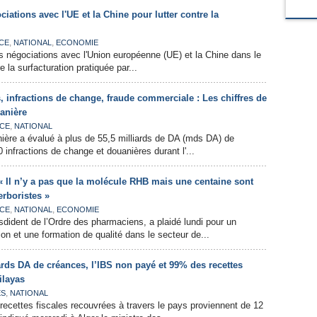
iations avec l'UE et la Chine pour lutter contre la
,
,
CE
NATIONAL
ECONOMIE
s négociations avec l'Union européenne (UE) et la Chine dans le
e la surfacturation pratiquée par...
s, infractions de change, fraude commerciale : Les chiffres de
uanière
,
CE
NATIONAL
nière a évalué à plus de 55,5 milliards de DA (mds DA) de
0 infractions de change et douanières durant l'...
« Il n’y a pas que la molécule RHB mais une centaine sont
rboristes »
,
,
CE
NATIONAL
ECONOMIE
dident de l’Ordre des pharmaciens, a plaidé lundi pour un
n et une formation de qualité dans le secteur de...
ards DA de créances, l’IBS non payé et 99% des recettes
ilayas
,
ES
NATIONAL
ecettes fiscales recouvrées à travers le pays proviennent de 12