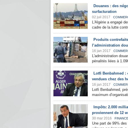
Douanes : des négoc
surfacturation
02 juil 2017
COMMER
L'Algérie a engagé de
cadre de la lutte contr
Produits contrefait
l’administration do
16 jan 2017
COMMER
L'administration doua
pénalités liées à 1.09
Lotfi Benbahmed : 
vendues chez des he
16 jan 2017
COMMER
Lotfi Benbahmed, prés
maximum d’organisatio
Impôts: 2.000 milli
proviennent de 12 w
30 mar 2016
FINANC
Une part de 99% des r