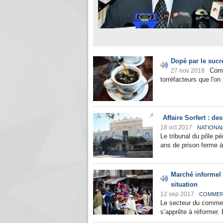
Dopé par le sucr
Comm
27 nov 2018
torréfacteurs que l'on
Affaire Sorfert : d
18 oct 2017
NATIONA
Le tribunal du pôle p
ans de prison ferme à 
Marché informel 
situation
12 sep 2017
COMME
Le secteur du commer
s’apprête à réformer. 