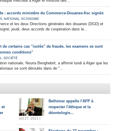
ndiqué mercredi à Alger le ministre des...
aude : accords ministère du Commerce-Douanes-fisc signés
,
,
ES
NATIONAL
ECONOMIE
erce et les deux Directions générales des douanes (DGD) et
signé, jeudi, deux accords de coopération dans le...
t de certains cas "isolés" de fraude, les examens se sont
bonnes conditions"
,
L
SOCIÉTÉ
tion nationale, Nouria Benghebrit, a affirmé lundi à Alger que les
tionaux se sont déroulés dans de "...
Belhimer appelle l'AFP à
 et
respecter l'éthique et la
er
déontologie...
oct 27, 2021 |
Elections du 27 novembre :