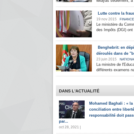
wilayas seulement, a i
Lutte contre la fr
19 nov 2015
FINANC
Le ministère du Comm
des Impôts (DGI) ont 
Benghebrit: en dépi
déroulés dans de "
23 juin 2015
NATIONA
La ministre de l'Educa
différents examens na
DANS L'ACTUALITÉ
Mohamed Baghali : « la
conciliation entre liberté
responsabilité doit pass
par...
oct 28, 2021 |