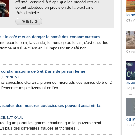
affirmé, vendredi à Alger, que les procédures qui
seront adoptées en prévision de la prochaine
Présidentielle...
la s
07 dé
lire la suite
e : le café met en danger la santé des consommateurs
e pour le pain, la viande, le fromage ou le lait, c'est chez les
 trompe aussi le client en lui imposant un café non...
07 ju
es condamnations de 5 et 2 ans de prison ferme
,
L
ECONOMIE
énal spécialisé d’Oran a prononcé, mercredi, des peines de 5 et 2
acti
l'encontre respectivement de l'ex...
14 ja
: seules des mesures audacieuses peuvent assainir la
,
RCE
NATIONAL
du M
ce figure parmi les grands chantiers que le gouvernement
12 dé
En plus des différentes fraudes et tricheries...