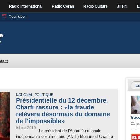
Radio International
Radio Coran
Radio Culture
Jil Fm
E
YouTube
tact
Le
,
NATIONAL
POLITIQUE
Présidentielle du 12 décembre,
Charfi rassure : «la fraude
relèvera désormais du domaine
trac
de l'impossible»
25 ja
04 oct 2019
Le président de l'Autorité nationale
indépendante des élections (ANIE) Mohamed Charfi a