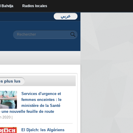
l Bahdja
Radios locales
عربي
Formulaire de
Rechercher
recherche
s plus lus
Services d'urgence et
femmes enceintes : le
ministère de la Santé
e une nouvelle feuille de route
n 2020 |
El Djeïch: les Algériens