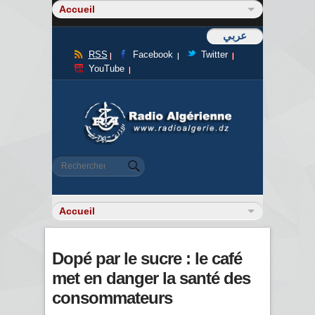
عربي
RSS
Facebook
Twitter
YouTube
Formulaire de recherche
Rechercher
Dopé par le sucre : le café
met en danger la santé des
consommateurs