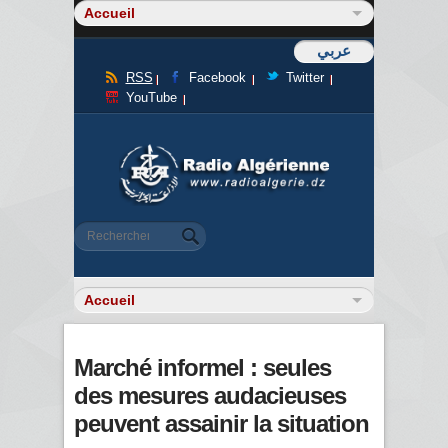
عربي
RSS
Facebook
Twitter
YouTube
Formulaire de recherche
Rechercher
Marché informel : seules
des mesures audacieuses
peuvent assainir la situation