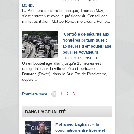
27 juil 2016
,
EUROPE
MONDE
La Première ministre britannique, Theresa May,
s’est entretenue avec le président du Conseil des
ministres italien, Mattéo Renzi, mercredi à Rome,...
Contrôle de sécurité aux
frontières britanniques :
15 heures d'embouteillage
pour les voyageurs
24 juil 2016
INSOLITE
Un embouteillage allant jusqu’à 15 heures est
enregistré dans la ville côtière et portuaire,
Douvres (Dover), dans le Sud-Est de l'Angleterre,
depuis...
Pages
Première page
1
2
3
DANS L'ACTUALITÉ
Mohamed Baghali : « la
conciliation entre liberté et