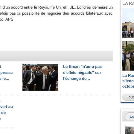
LA R
ion d’un accord entre le Royaume Uni et l’UE, Londres demeure un
efois pas la possibilité de négocier des accords bilatéraux avec
bloc. APS
t
Le Brexit "n'aura pas
 presse
d'effets négatifs" sur
La Ra
 le...
l'échange de...
silen
octob
Tout
s
vert au
s de
Le
e