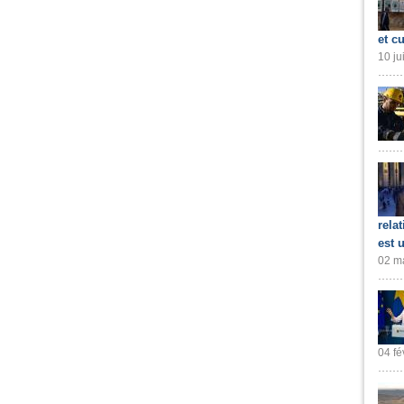
et cu
10 ju
rela
est 
02 ma
04 fé