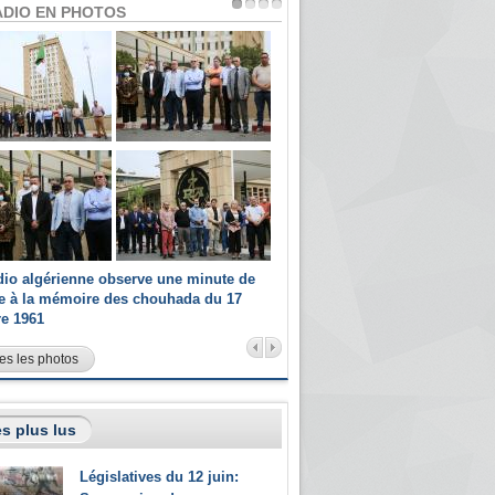
ADIO EN PHOTOS
dio algérienne observe une minute de
Les champions paralympiques 
ce à la mémoire des chouhada du 17
Radio Algérienne et recrutés 
re 1961
sportifs
es les photos
s plus lus
Législatives du 12 juin: