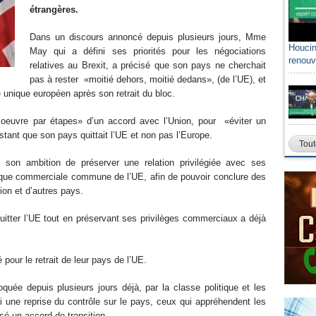
étrangères.
Dans un discours annoncé depuis plusieurs jours, Mme
Houcin
May qui a défini ses priorités pour les négociations
renouv
relatives au Brexit, a précisé que son pays ne cherchait
pas à rester «moitié dehors, moitié dedans», (de l’UE), et
nique européen après son retrait du bloc.
 oeuvre par étapes» d’un accord avec l’Union, pour «éviter un
istant que son pays quittait l’UE et non pas l’Europe.
Tout
 son ambition de préserver une relation privilégiée avec ses
tique commerciale commune de l’UE, afin de pouvoir conclure des
on et d’autres pays.
uitter l’UE tout en préservant ses privilèges commerciaux a déjà
 pour le retrait de leur pays de l’UE.
quée depuis plusieurs jours déjà, par la classe politique et les
i une reprise du contrôle sur le pays, ceux qui appréhendent les
é un accord de transition.