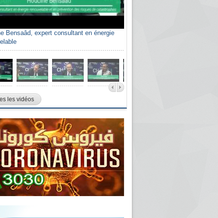
e Bensaâd, expert consultant en énergie
elable
es les vidéos