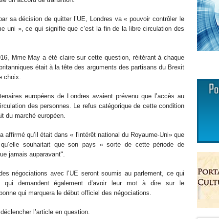
 sa décision de quitter l’UE, Londres va « pouvoir contrôler le
i », ce qui signifie que c’est la fin de la libre circulation des
2016, Mme May a été claire sur cette question, réitérant à chaque
 britanniques était à la tête des arguments des partisans du Brexit
e choix.
rtenaires européens de Londres avaient prévenu que l’accès au
circulation des personnes. Le refus catégorique de cette condition
rait du marché européen.
 a affirmé qu’il était dans « l'intérêt national du Royaume-Uni» que
 qu’elle souhaitait que son pays « sorte de cette période de
que jamais auparavant".
ts des négociations avec l’UE seront soumis au parlement, ce qui
 qui demandent également d’avoir leur mot à dire sur le
sbonne qui marquera le début officiel des négociations.
éclencher l’article en question.