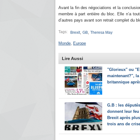
Avant la fin des négociations et la conclus
membre à part entière du bloc. Elle n’a tout
d’autres pays avant son retrait complet du 
Tags:
,
,
Brexit
GB
Theresa May
Monde
,
Europe
Lire Aussi
"Glorieux" ou "E
maintenant?", la
britannique après
G.B : les député
donnent leur feu 
Brexit après plu
trois ans de cris