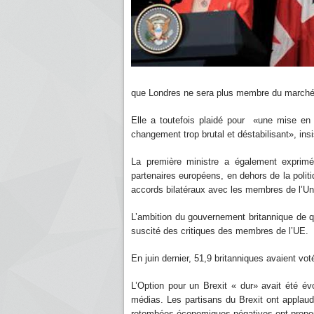
que Londres ne sera plus membre du marché u
Elle a toutefois plaidé pour «une mise en
changement trop brutal et déstabilisant», ins
La première ministre a également exprimé
partenaires européens, en dehors de la poli
accords bilatéraux avec les membres de l’Uni
L’ambition du gouvernement britannique de q
suscité des critiques des membres de l’UE.
En juin dernier, 51,9 britanniques avaient voté
L’Option pour un Brexit « dur» avait été évo
médias. Les partisans du Brexit ont applaud
retombées économiques négatives ont propos