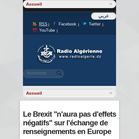
عربي
RSS
Facebook
Twitter
YouTube
Formulaire de recherche
Rechercher
Le Brexit "n'aura pas d'effets
négatifs" sur l'échange de
renseignements en Europe