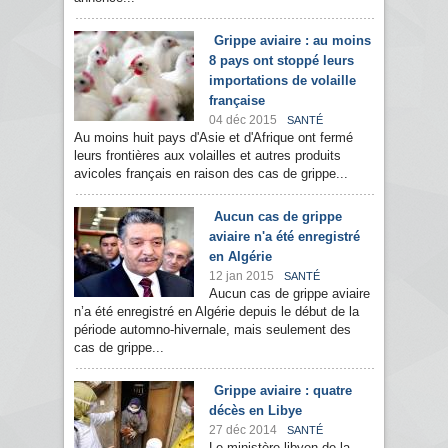
Grippe aviaire : au moins
8 pays ont stoppé leurs
importations de volaille
française
04 déc 2015
SANTÉ
Au moins huit pays d'Asie et d'Afrique ont fermé
leurs frontières aux volailles et autres produits
avicoles français en raison des cas de grippe...
Aucun cas de grippe
aviaire n'a été enregistré
en Algérie
12 jan 2015
SANTÉ
Aucun cas de grippe aviaire
n’a été enregistré en Algérie depuis le début de la
période automno-hivernale, mais seulement des
cas de grippe...
Grippe aviaire : quatre
décès en Libye
27 déc 2014
SANTÉ
Le ministère libyen de la