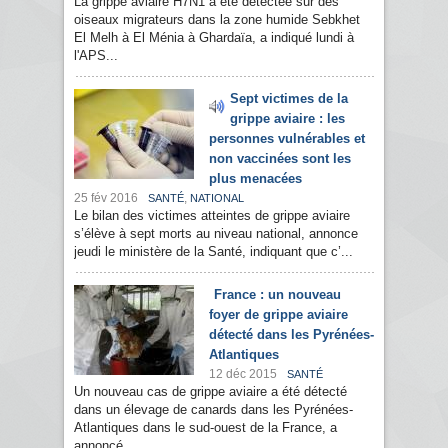
La grippe aviaire H7N1 a été détectée sur des
oiseaux migrateurs dans la zone humide Sebkhet
El Melh à El Ménia à Ghardaïa, a indiqué lundi à
l'APS...
Sept victimes de la
grippe aviaire : les
personnes vulnérables et
non vaccinées sont les
plus menacées
25 fév 2016
,
SANTÉ
NATIONAL
Le bilan des victimes atteintes de grippe aviaire
s’élève à sept morts au niveau national, annonce
jeudi le ministère de la Santé, indiquant que c’...
France : un nouveau
foyer de grippe aviaire
détecté dans les Pyrénées-
Atlantiques
12 déc 2015
SANTÉ
Un nouveau cas de grippe aviaire a été détecté
dans un élevage de canards dans les Pyrénées-
Atlantiques dans le sud-ouest de la France, a
annoncé...