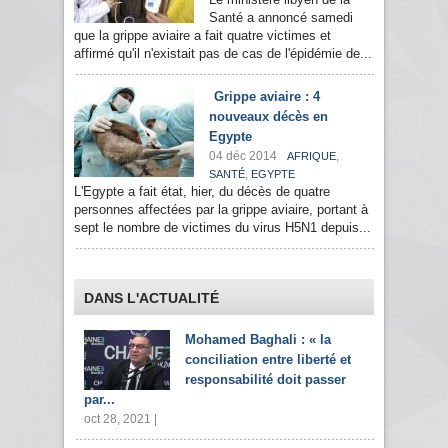
Santé a annoncé samedi
que la grippe aviaire a fait quatre victimes et
affirmé qu'il n'existait pas de cas de l'épidémie de...
Grippe aviaire : 4
nouveaux décès en
Egypte
04 déc 2014
,
AFRIQUE
,
SANTÉ
EGYPTE
L'Egypte a fait état, hier, du décès de quatre
personnes affectées par la grippe aviaire, portant à
sept le nombre de victimes du virus H5N1 depuis...
DANS L'ACTUALITÉ
Mohamed Baghali : « la
conciliation entre liberté et
responsabilité doit passer
par...
oct 28, 2021 |