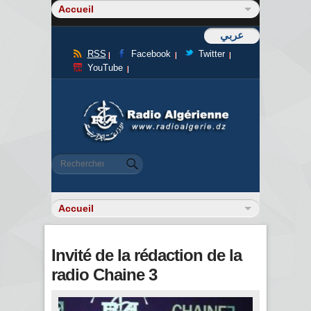
عربي
RSS
Facebook
Twitter
YouTube
Formulaire de recherche
Rechercher
Invité de la rédaction de la
radio Chaine 3