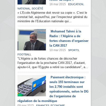
16 mar 2015
,
EDUCATION
,
NATIONAL
SOCIÉTÉ
« L’Ecole Algérienne doit revoir sa copie ». C’est le
constat fait, aujourd’hui, par l’inspecteur général du
ministère de l’Education nationale qui...
Mohamed Tahmi à la
Radio : l’Algérie a de
fortes chances d’organiser
la CAN 2017
10 mar 2015
,
SPORTS
FOOTBALL
"L’Algérie a de fortes chances de décrocher
l'organisation de la prochaine CAN 2017, d’autant,
ajoute-t-il, que l’Egypte a retiré sa candidature", a...
Paiement électronique :
seuls 193 terminaux sur
les 2.790 installés sont
opérationnels, selon le DG
de l'organisme de
régulation de la monétique
09 mar 2015
,
FINANCES
ECONOMIE