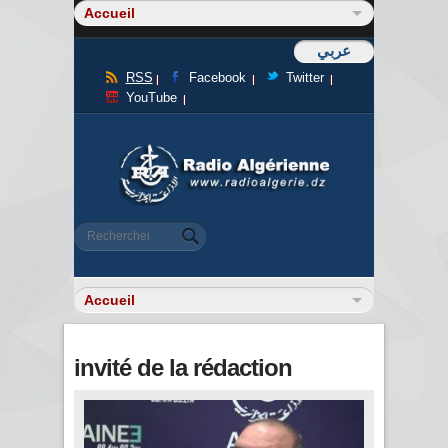
عربي
RSS
Facebook
Twitter
YouTube
Formulaire de recherche
Rechercher
invité de la rédaction