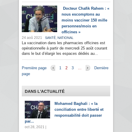
Docteur Chafik Rahem : «
nous escomptons au
moins vacciner 150 mille
personnes/mois en
officines »
24 aoû 2021
,
SANTÉ
NATIONAL
La vaccination dans les pharmacies officines est
opérationnelle à partir de mercredi 25 août courant
dans le but d’élargir les espaces dédiés au...
Pages
Première page
1
2
3
…
Dernière
page
DANS L'ACTUALITÉ
Mohamed Baghali : « la
conciliation entre liberté et
responsabilité doit passer
par...
oct 28, 2021 |