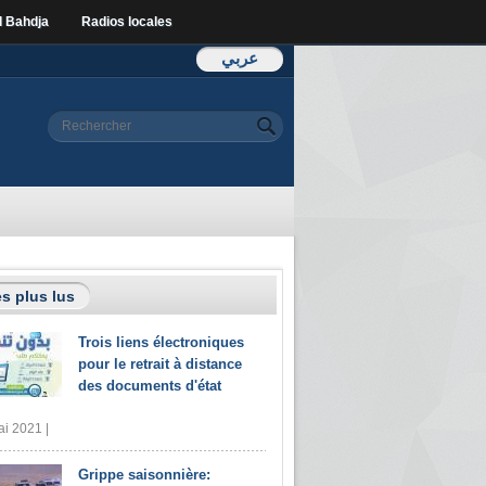
l Bahdja
Radios locales
عربي
Formulaire de
Rechercher
recherche
s plus lus
Trois liens électroniques
pour le retrait à distance
des documents d'état
i 2021 |
Grippe saisonnière: