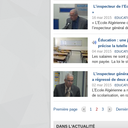
L’inspecteur de l’Ed
»
16 mar 2015
EDUCAT
« L’Ecole Algérienne do
l’inspecteur général d
Éducation : une 
précise la tutelle
04 mar 2015
EDUCAT
Les salaires ne sont 
non payée. La loi le s
L’inspecteur généra
a régressé de deux a
02 mar 2015
EDUCAT
L’Ecole Algérienne a 
de scolarisation, en r
Pages
Première page
1
2
3
Derniè
DANS L'ACTUALITÉ