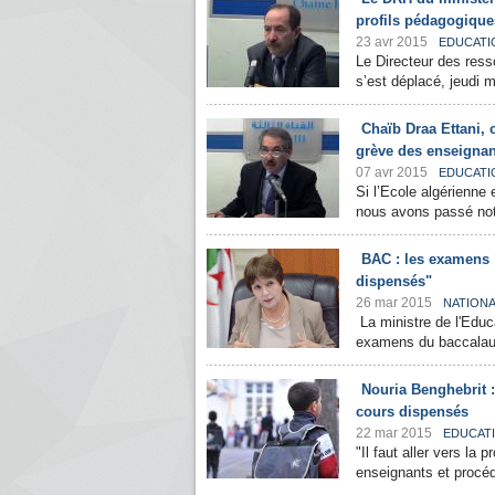
profils pédagogique
23 avr 2015
EDUCATI
Le Directeur des ress
s’est déplacé, jeudi m
Chaïb Draa Ettani, c
grève des enseignant
07 avr 2015
EDUCATI
Si l’Ecole algérienne
nous avons passé notr
BAC : les examens "
dispensés"
26 mar 2015
NATION
La ministre de l'Educa
examens du baccalauré
Nouria Benghebrit :
cours dispensés
22 mar 2015
EDUCAT
"Il faut aller vers la
enseignants et procéd