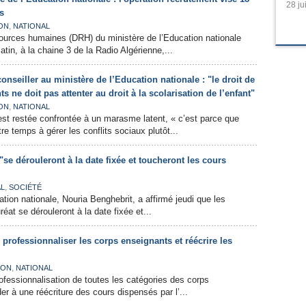
28 ju
s
,
ON
NATIONAL
ources humaines (DRH) du ministère de l’Education nationale
atin, à la chaine 3 de la Radio Algérienne,...
onseiller au ministère de l’Education nationale : "le droit de
s ne doit pas attenter au droit à la scolarisation de l’enfant"
,
ON
NATIONAL
 est restée confrontée à un marasme latent, « c’est parce que
e temps à gérer les conflits sociaux plutôt...
se dérouleront à la date fixée et toucheront les cours
,
AL
SOCIÉTÉ
tion nationale, Nouria Benghebrit, a affirmé jeudi que les
at se dérouleront à la date fixée et...
 professionnaliser les corps enseignants et réécrire les
,
ION
NATIONAL
 professionnalisation de toutes les catégories des corps
er à une réécriture des cours dispensés par l’...