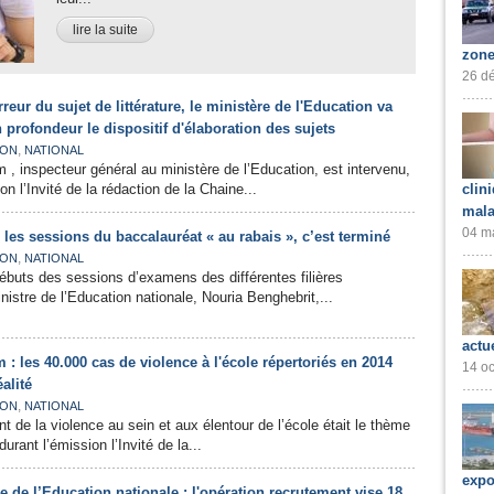
lire la suite
zone
26 dé
rreur du sujet de littérature, le ministère de l'Education va
n profondeur le dispositif d'élaboration des sujets
,
ION
NATIONAL
 inspecteur général au ministère de l’Education, est intervenu,
on l’Invité de la rédaction de la Chaine...
clin
mala
04 ma
 les sessions du baccalauréat « au rabais », c’est terminé
,
ION
NATIONAL
ébuts des sessions d’examens des différentes filières
istre de l’Education nationale, Nouria Benghebrit,...
actu
 les 40.000 cas de violence à l'école répertoriés en 2014
14 oc
alité
,
ION
NATIONAL
 de la violence au sein et aux élentour de l’école était le thème
urant l’émission l’Invité de la...
expo
 de l’Education nationale : l'opération recrutement vise 18