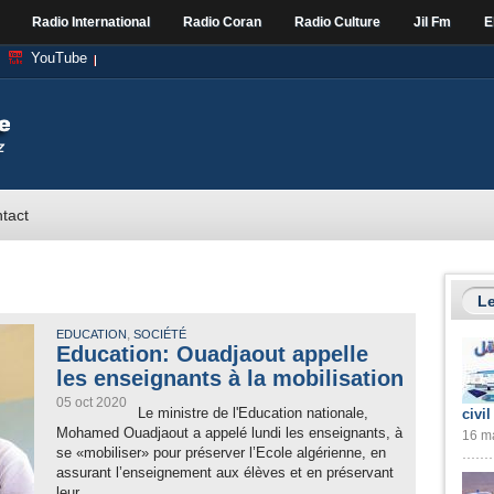
Radio International
Radio Coran
Radio Culture
Jil Fm
E
YouTube
tact
Le
,
EDUCATION
SOCIÉTÉ
Education: Ouadjaout appelle
les enseignants à la mobilisation
05 oct 2020
Le ministre de l'Education nationale,
civil
Mohamed Ouadjaout a appelé lundi les enseignants, à
16 ma
se «mobiliser» pour préserver l’Ecole algérienne, en
assurant l’enseignement aux élèves et en préservant
leur...