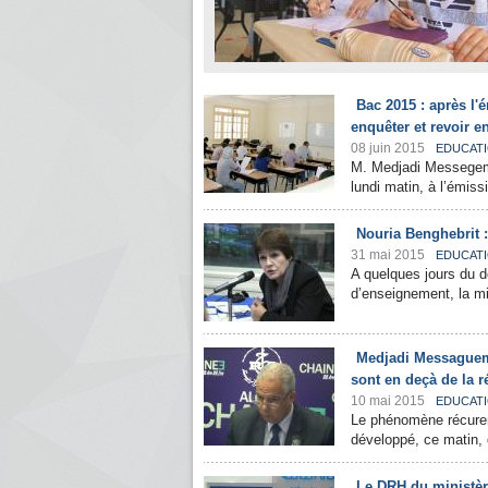
Bac 2015 : après l'é
enquêter et revoir e
08 juin 2015
EDUCAT
M. Medjadi Messegem ,
lundi matin, à l’émissi
Nouria Benghebrit :
31 mai 2015
EDUCAT
A quelques jours du d
d’enseignement, la min
Medjadi Messaguem :
sont en deçà de la ré
10 mai 2015
EDUCAT
Le phénomène récurent
développé, ce matin, d
Le DRH du ministère