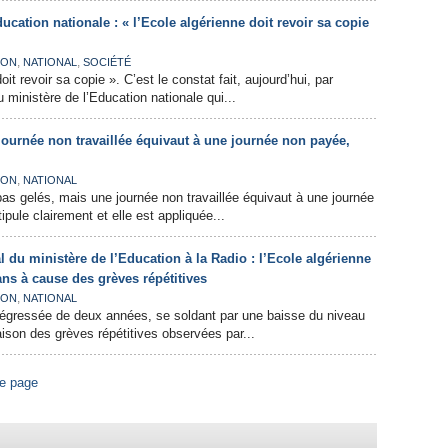
ucation nationale : « l’Ecole algérienne doit revoir sa copie
,
,
ION
NATIONAL
SOCIÉTÉ
it revoir sa copie ». C’est le constat fait, aujourd’hui, par
u ministère de l’Education nationale qui...
journée non travaillée équivaut à une journée non payée,
,
ION
NATIONAL
pas gelés, mais une journée non travaillée équivaut à une journée
tipule clairement et elle est appliquée...
l du ministère de l’Education à la Radio : l’Ecole algérienne
ns à cause des grèves répétitives
,
ION
NATIONAL
régressée de deux années, se soldant par une baisse du niveau
aison des grèves répétitives observées par...
re page