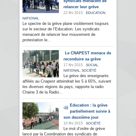
syndicats menacent de
relancer leur grève
22 fév 2015
,
EDUCATION
NATIONAL
Le spectre de la grève plane visiblement toujours
sur le secteur de l’Education. Les syndicats
menacent de relancer leur mouvement de
protestation le...
Le CNAPEST menace de
reconduire sa grève
17 fév 2015
,
SOCIAL
,
NATIONAL
SOCIÉTÉ
La grève des enseignants
affiliés au Cnapest atteindrait les 5 à 65%, suivant
les diverses régions du pays, rapporte la radio
Chaine 3 de la Radio...
Education : la grève
partiellement suivie à
son deuxième jour
10 fév 2015
SOCIÉTÉ
Le mot d’ordre de grève
lancé par la Coordination des syndicats de