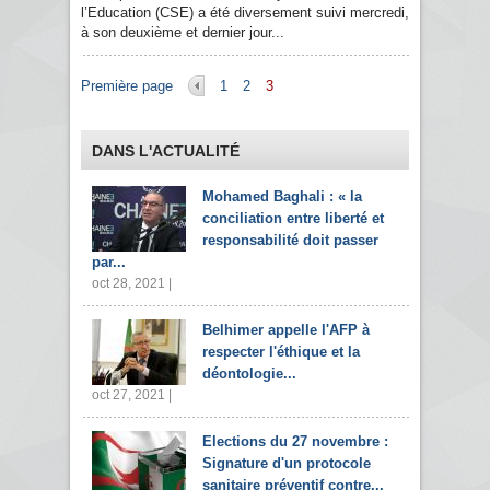
l’Education (CSE) a été diversement suivi mercredi,
à son deuxième et dernier jour...
Pages
Première page
1
2
3
DANS L'ACTUALITÉ
Mohamed Baghali : « la
conciliation entre liberté et
responsabilité doit passer
par...
oct 28, 2021 |
Belhimer appelle l'AFP à
respecter l'éthique et la
déontologie...
oct 27, 2021 |
Elections du 27 novembre :
Signature d'un protocole
sanitaire préventif contre...