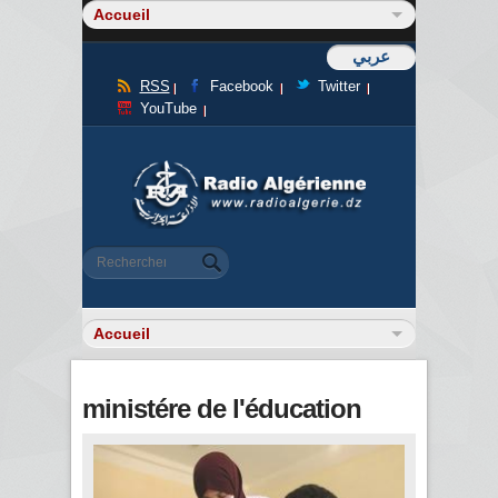
عربي
RSS
Facebook
Twitter
YouTube
Formulaire de recherche
Rechercher
ministére de l'éducation