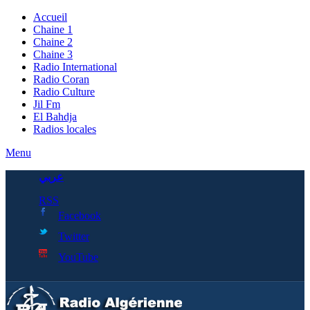
Accueil
Chaine 1
Chaine 2
Chaine 3
Radio International
Radio Coran
Radio Culture
Jil Fm
El Bahdja
Radios locales
Menu
عربي
RSS
Facebook
Twitter
YouTube