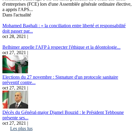
d'entreprises (FCE) lors d'une Assemblée générale ordinaire élective,
a appris l'APS...
Dans l'actualité
Mohamed Baghali : « la conciliation entre liberté et responsabilité
doit passer par...
oct 28, 2021 |
Belhimer appelle l'AFP à respecter l'éthique et la déontologie...
oct 27, 2021 |
Elections du 27 novembre : Signature d'un protocole sanitaire
préventif contre...
oct 27, 2021 |
Décès du Général-major Djamel Bouzid : le Président Tebboune
présente ses...
oct 27, 2021 |
Les plus lus