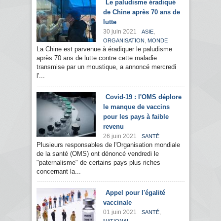
Le paludisme éradiqué
de Chine après 70 ans de
lutte
30 juin 2021
,
ASIE
,
ORGANISATION
MONDE
La Chine est parvenue à éradiquer le paludisme
après 70 ans de lutte contre cette maladie
transmise par un moustique, a annoncé mercredi
l'...
Covid-19 : l'OMS déplore
le manque de vaccins
pour les pays à faible
revenu
26 juin 2021
SANTÉ
Plusieurs responsables de l'Organisation mondiale
de la santé (OMS) ont dénoncé vendredi le
"paternalisme" de certains pays plus riches
concernant la...
Appel pour l'égalité
vaccinale
01 juin 2021
,
SANTÉ