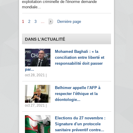
exploitation criminelle de l'énorme demande
mondiale...
Pages
1
2
3
…
Dernière page
DANS L'ACTUALITÉ
Mohamed Baghali : « la
conciliation entre liberté et
responsabilité doit passer
par...
oct 28, 2021 |
Belhimer appelle l'AFP à
respecter l'éthique et la
déontologie...
oct 27, 2021 |
Elections du 27 novembre :
Signature d'un protocole
sanitaire préventif contre...