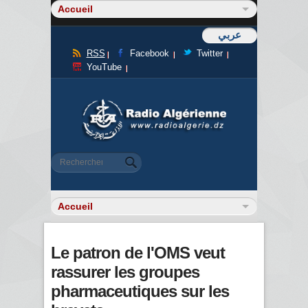
عربي
RSS
Facebook
Twitter
YouTube
Formulaire de recherche
Rechercher
Le patron de l'OMS veut
rassurer les groupes
pharmaceutiques sur les