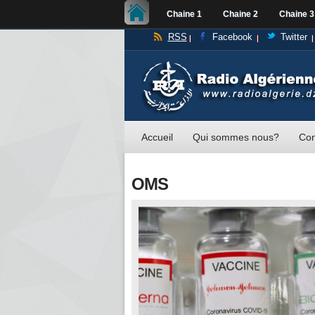
Chaine 1
Chaine 2
Chaine 3
RSS
Facebook
Twitter
Accueil
Qui sommes nous?
Con
OMS