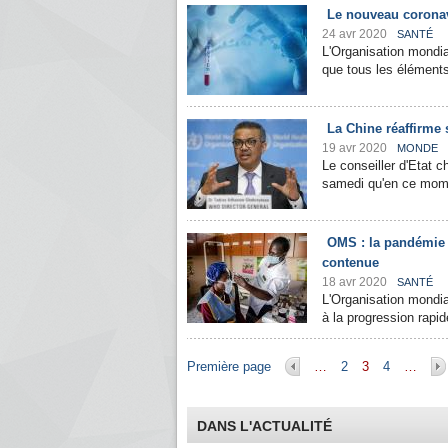
Le nouveau coronav
24 avr 2020
SANTÉ
L'Organisation mondia
que tous les éléments
La Chine réaffirme 
19 avr 2020
MONDE
Le conseiller d'Etat c
samedi qu'en ce momen
OMS : la pandémie 
contenue
18 avr 2020
SANTÉ
L'Organisation mondia
à la progression rapi
Pages
Première page
…
2
3
4
…
DANS L'ACTUALITÉ