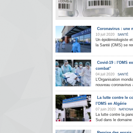
Coronavirus : une 
10 juil 2020
SANTÉ
Un épidémiologiste et
la Santé (OMS) se re
Covid-19 : l'OMS ex
combat"
04 juil 2020
SANTÉ
L'Organisation mondia
nouveau coronavirus à 
La lutte contre le 
l'OMS en Algérie
07 juin 2020
NATIONA
La lutte contre la pa
Sud dans le domaine de
Reprise des essais 