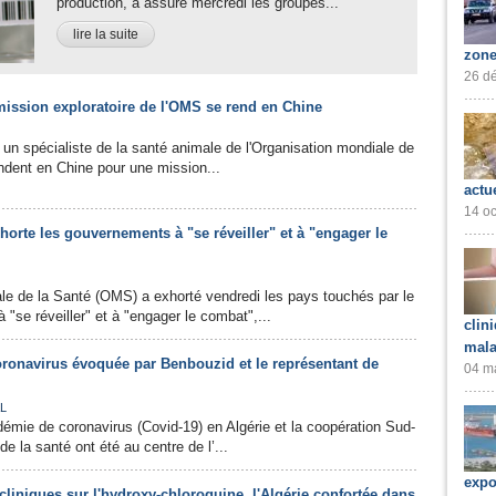
production, a assuré mercredi les groupes...
lire la suite
zone
26 dé
mission exploratoire de l'OMS se rend en Chine
 un spécialiste de la santé animale de l'Organisation mondiale de
ndent en Chine pour une mission...
actu
14 oc
horte les gouvernements à "se réveiller" et à "engager le
le de la Santé (OMS) a exhorté vendredi les pays touchés par le
"se réveiller" et à "engager le combat",...
clin
mala
coronavirus évoquée par Benbouzid et le représentant de
04 ma
L
ndémie de coronavirus (Covid-19) en Algérie et la coopération Sud-
 la santé ont été au centre de l’...
expo
cliniques sur l'hydroxy-chloroquine, l'Algérie confortée dans