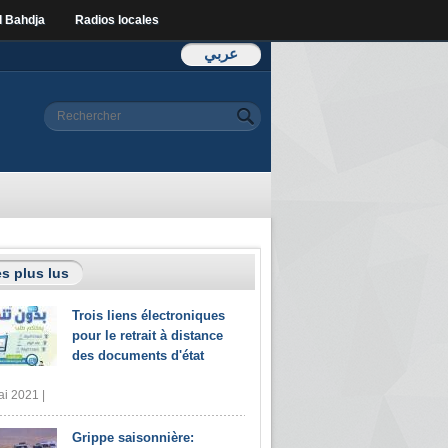
l Bahdja
Radios locales
عربي
Formulaire de
Rechercher
recherche
s plus lus
Trois liens électroniques
pour le retrait à distance
des documents d'état
i 2021 |
Grippe saisonnière: