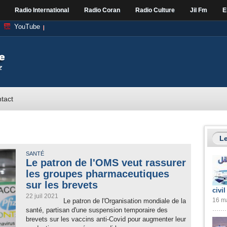
Radio International
Radio Coran
Radio Culture
Jil Fm
E
YouTube
tact
Le
SANTÉ
Le patron de l'OMS veut rassurer
les groupes pharmaceutiques
sur les brevets
civil
22 juil 2021
16 ma
Le patron de l'Organisation mondiale de la
santé, partisan d'une suspension temporaire des
brevets sur les vaccins anti-Covid pour augmenter leur