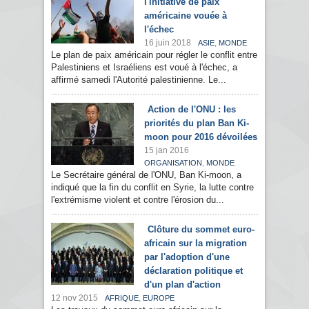
l'initiative de paix
américaine vouée à
l'échec
16 juin 2018
,
ASIE
MONDE
Le plan de paix américain pour régler le conflit entre
Palestiniens et Israéliens est voué à l'échec, a
affirmé samedi l'Autorité palestinienne. Le...
Action de l'ONU : les
priorités du plan Ban Ki-
moon pour 2016 dévoilées
15 jan 2016
,
ORGANISATION
MONDE
Le Secrétaire général de l'ONU, Ban Ki-moon, a
indiqué que la fin du conflit en Syrie, la lutte contre
l'extrémisme violent et contre l'érosion du...
Clôture du sommet euro-
africain sur la migration
par l'adoption d'une
déclaration politique et
d'un plan d'action
12 nov 2015
,
AFRIQUE
EUROPE