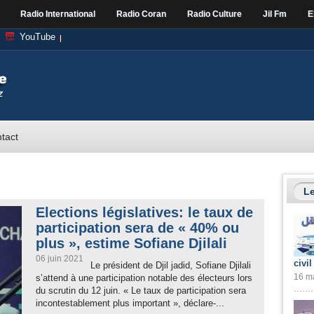
Radio International
Radio Coran
Radio Culture
Jil Fm
E
YouTube
tact
Le
Elections législatives: le taux de
participation sera de « 40% ou
plus », estime Sofiane Djilali
06 juin 2021
civil
Le président de Djil jadid, Sofiane Djilali
16 ma
s’attend à une participation notable des électeurs lors
du scrutin du 12 juin. « Le taux de participation sera
incontestablement plus important », déclare-...