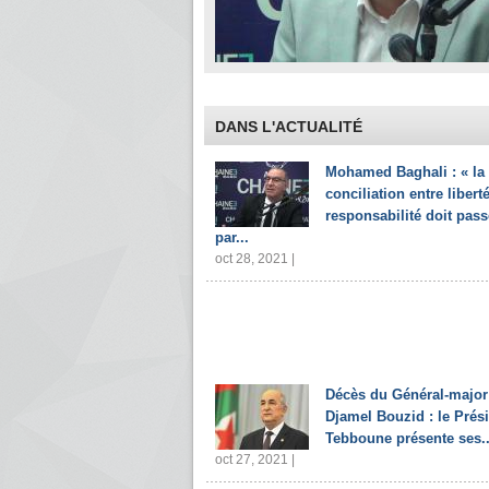
DANS L'ACTUALITÉ
Mohamed Baghali : « la
conciliation entre liberté
responsabilité doit pass
par...
oct 28, 2021 |
Décès du Général-major
Djamel Bouzid : le Prés
Tebboune présente ses..
oct 27, 2021 |