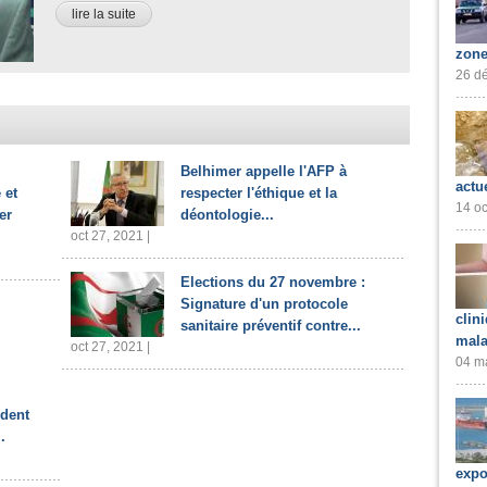
lire la suite
zone
26 dé
Belhimer appelle l'AFP à
actu
 et
respecter l'éthique et la
14 oc
er
déontologie...
oct 27, 2021 |
Elections du 27 novembre :
Signature d'un protocole
clin
sanitaire préventif contre...
mala
oct 27, 2021 |
04 ma
ident
.
expo