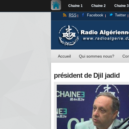
Chaine 1
Chaine 2
Chaine 3
RSS
Facebook
Twitter
Accueil
Qui sommes nous?
Con
président de Djil jadid