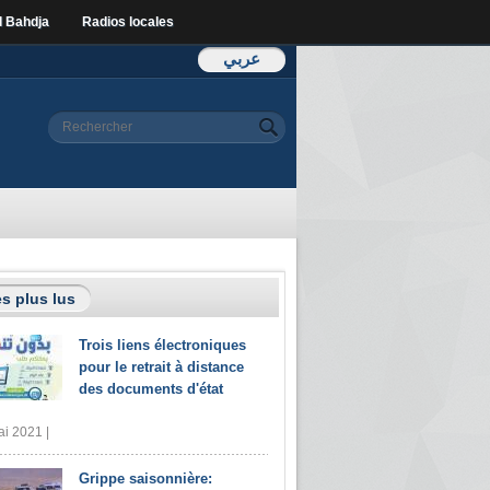
l Bahdja
Radios locales
عربي
Formulaire de
Rechercher
recherche
s plus lus
Trois liens électroniques
pour le retrait à distance
des documents d'état
i 2021 |
Grippe saisonnière: