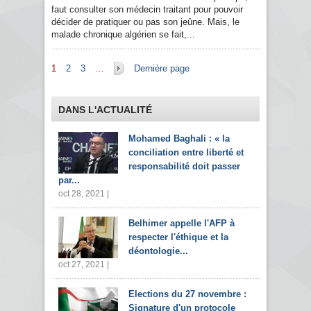
faut consulter son médecin traitant pour pouvoir
décider de pratiquer ou pas son jeûne. Mais, le
malade chronique algérien se fait,...
Pages
1
2
3
…
Dernière page
DANS L'ACTUALITÉ
Mohamed Baghali : « la
conciliation entre liberté et
responsabilité doit passer
par...
oct 28, 2021 |
Belhimer appelle l'AFP à
respecter l'éthique et la
déontologie...
oct 27, 2021 |
Elections du 27 novembre :
Signature d'un protocole