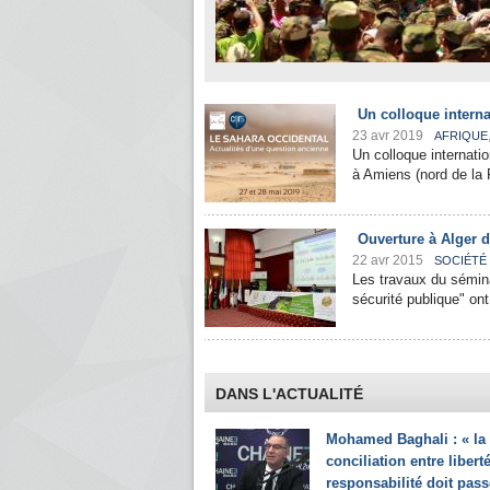
Un colloque interna
23 avr 2019
AFRIQUE
Un colloque internati
à Amiens (nord de la 
Ouverture à Alger d
22 avr 2015
SOCIÉTÉ
Les travaux du sémina
sécurité publique" ont
DANS L'ACTUALITÉ
Mohamed Baghali : « la
conciliation entre liberté
responsabilité doit pass