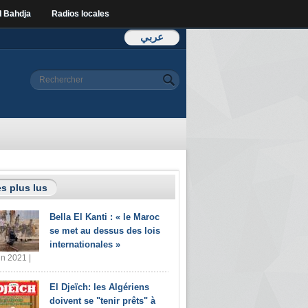
l Bahdja
Radios locales
عربي
Formulaire de
Rechercher
recherche
s plus lus
Bella El Kanti : « le Maroc
se met au dessus des lois
internationales »
in 2021 |
El Djeïch: les Algériens
doivent se "tenir prêts" à