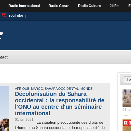
Radio International
Radio Coran
Radio Culture
Jil Fm
E
YouTube
tact
Le
,
,
,
AFRIQUE
MAROC
SAHARA OCCIDENTAL
MONDE
Décolonisation du Sahara
occidental : la responsabilité de
l'ONU au centre d'un séminaire
07 ju
international
01 juil 2021
La situation préoccupante des droits de
l'Homme au Sahara occidental et la responsabilité de