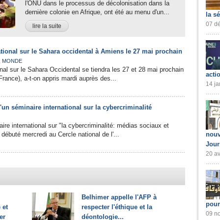
l'ONU dans le processus de décolonisation dans la
dernière colonie en Afrique, ont été au menu d'un...
la s
07 dé
lire la suite
tional sur le Sahara occidental à Amiens le 27 mai prochain
,
MONDE
onal sur le Sahara Occidental se tiendra les 27 et 28 mai prochain
acti
France), a-t-on appris mardi auprès des...
14 ja
'un séminaire international sur la cybercriminalité
ire international sur "la cybercriminalité: médias sociaux et
 débuté mercredi au Cercle national de l'...
nouv
Jour
20 av
Belhimer appelle l'AFP à
pour
 et
respecter l'éthique et la
09 no
er
déontologie...