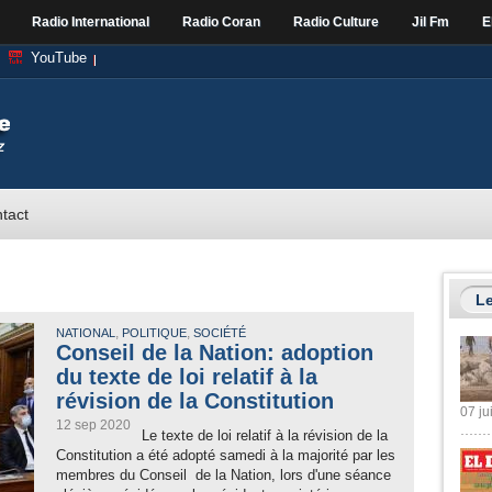
Radio International
Radio Coran
Radio Culture
Jil Fm
E
YouTube
tact
Le
,
,
NATIONAL
POLITIQUE
SOCIÉTÉ
Conseil de la Nation: adoption
du texte de loi relatif à la
révision de la Constitution
07 ju
12 sep 2020
Le texte de loi relatif à la révision de la
Constitution a été adopté samedi à la majorité par les
membres du Conseil de la Nation, lors d'une séance