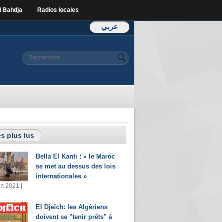
l Bahdja
Radios locales
عربي
Formulaire de
Rechercher
recherche
s plus lus
Bella El Kanti : « le Maroc
se met au dessus des lois
internationales »
in 2021 |
El Djeïch: les Algériens
doivent se "tenir prêts" à