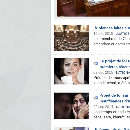
Violences faites au
10 déc 2015
JUSTICE
Les membres du Conseil
amendant et complétan
Le projet de loi 
premières réacti
08 déc 2015
NATIONA
Près de dix mois aprè
le code pénal, a été p
Projet de loi su
insuffisances d’
29 sep 2014
NATIONA
Longtemps attendu et 
pénal sera, bientôt, s
Evénements de Ghard