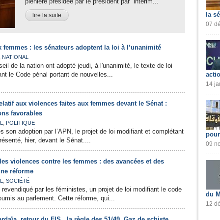
plénière présidée par le président par intérim...
la s
lire la suite
07 dé
x femmes : les sénateurs adoptent la loi à l’unanimité
,
NATIONAL
 de la nation ont adopté jeudi, à l'unanimité, le texte de loi
t le Code pénal portant de nouvelles...
acti
14 ja
relatif aux violences faites aux femmes devant le Sénat :
ons favorables
,
L
POLITIQUE
s son adoption par l’APN, le projet de loi modifiant et complétant
pour
résenté, hier, devant le Sénat....
09 no
r les violences contre les femmes : des avancées et des
une réforme
,
L
SOCIÉTÉ
revendiqué par les féministes, un projet de loi modifiant le code
du M
oumis au parlement. Cette réforme, qui...
12 dé
aïa, retour du FIS , la règle des 51/49, Gaz de schiste,