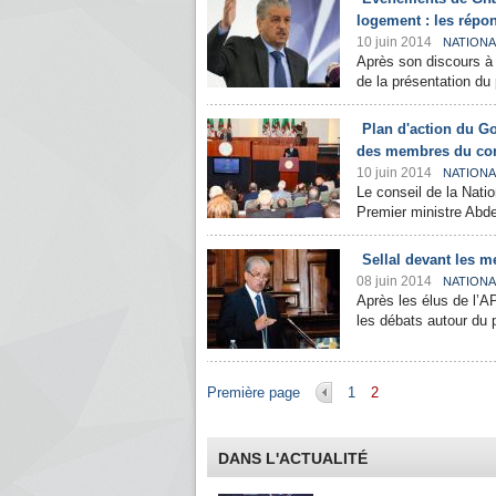
logement : les répon
10 juin 2014
NATIONA
Après son discours à 
de la présentation du
Plan d'action du G
des membres du cons
10 juin 2014
NATIONA
Le conseil de la Nati
Premier ministre Abde
Sellal devant les m
08 juin 2014
NATIONA
Après les élus de l’A
les débats autour du 
Pages
Première page
1
2
DANS L'ACTUALITÉ