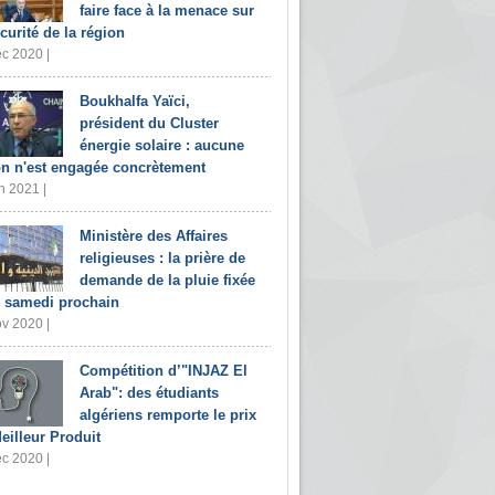
faire face à la menace sur
écurité de la région
c 2020 |
Boukhalfa Yaïci,
président du Cluster
énergie solaire : aucune
on n'est engagée concrètement
n 2021 |
Ministère des Affaires
religieuses : la prière de
demande de la pluie fixée
 samedi prochain
v 2020 |
Compétition d’"INJAZ El
Arab": des étudiants
algériens remporte le prix
eilleur Produit
c 2020 |