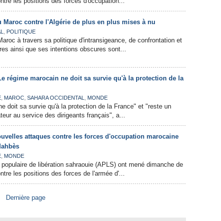
ntre les positions des forces d'occupation...
 Maroc contre l'Algérie de plus en plus mises à nu
,
AL
POLITIQUE
roc à travers sa politique d'intransigeance, de confrontation et
es ainsi que ses intentions obscures sont...
e régime marocain ne doit sa survie qu'à la protection de la
,
,
,
E
MAROC
SAHARA OCCIDENTAL
MONDE
 doit sa survie qu'à la protection de la France" et "reste un
teur au service des dirigeants français", a...
velles attaques contre les forces d'occupation marocaine
Mahbès
,
E
MONDE
 populaire de libération sahraouie (APLS) ont mené dimanche de
tre les positions des forces de l'armée d'...
Dernière page