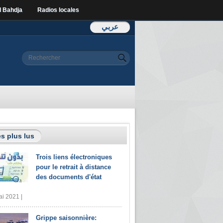
l Bahdja
Radios locales
عربي
Formulaire de
Rechercher
recherche
s plus lus
Trois liens électroniques
pour le retrait à distance
des documents d'état
i 2021 |
Grippe saisonnière: