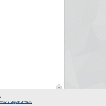
s
ations / Appels d'offres