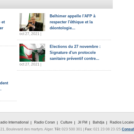
Belhimer appelle l'AFP à
 et
respecter l'éthique et la
er
déontologie...
oct 27, 2021 |
Elections du 27 novembre :
Signature d'un protocole
sanitaire préventif contre...
oct 27, 2021 |
ident
.
adio International
Radio Coran
Culture
Jil FM
Bahdja
Radios Locale
 21, Boulevard des martyrs. Alger.
Tél:
023 500 301 |
Fax:
021 23 08 23 /25
Consult