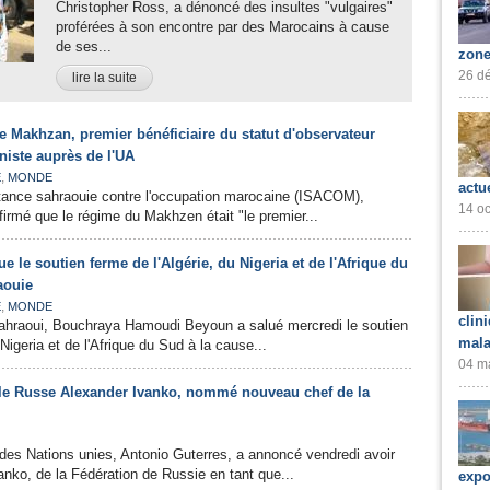
Christopher Ross, a dénoncé des insultes "vulgaires"
proférées à son encontre par des Marocains à cause
de ses...
zone
26 dé
lire la suite
e Makhzan, premier bénéficiaire du statut d'observateur
oniste auprès de l'UA
,
E
MONDE
actu
stance sahraouie contre l'occupation marocaine (ISACOM),
14 oc
firmé que le régime du Makhzen était "le premier...
e le soutien ferme de l'Algérie, du Nigeria et de l'Afrique du
aouie
,
E
MONDE
clin
sahraoui, Bouchraya Hamoudi Beyoun a salué mercredi le soutien
mala
 Nigeria et de l'Afrique du Sud à la cause...
04 ma
 le Russe Alexander Ivanko, nommé nouveau chef de la
 des Nations unies, Antonio Guterres, a annoncé vendredi avoir
ko, de la Fédération de Russie en tant que...
expo