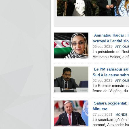
Aminatou Haidar : l
octroyé à l'entité si
06 sep 2021
AFRIQU
La présidente de l'In
Aminatou Haidar, a af
Le PM sahraoui salu
Sud à la cause sahr
02 sep 2021
AFRIQU
Le Premier ministre 
ferme de l'Algérie, du
Sahara occidental:
Minurso
27 aoû 2021
MONDE
Le secrétaire général
nommé, Alexander Ivan