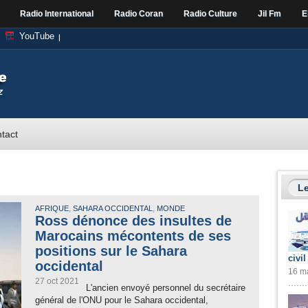
Radio International
Radio Coran
Radio Culture
Jil Fm
E
YouTube
tact
Le
,
,
AFRIQUE
SAHARA OCCIDENTAL
MONDE
Ross dénonce des insultes de
Marocains mécontents de ses
positions sur le Sahara
civil
occidental
16 ma
27 oct 2021
L'ancien envoyé personnel du secrétaire
général de l'ONU pour le Sahara occidental,