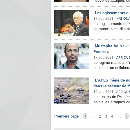
nouvelles attaques co
Les agissements du
17 aoû 2021
NATION
Les agissements du Ma
de manœuvres dilatoir
Mustapha Adib : « L
France »
17 aoû 2021
AFRIQU
Le régime marocain "ne
espion et un collabora
L'APLS mène de nou
dans le secteur de 
16 aoû 2021
AFRIQU
Les unités de l'Armée
nouvelles attaques con
Pages
Première page
…
2
3
4
…