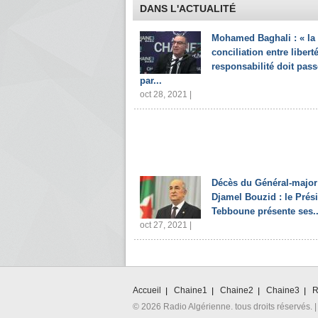
DANS L'ACTUALITÉ
Mohamed Baghali : « la
conciliation entre liberté
responsabilité doit pass
par...
oct 28, 2021 |
Décès du Général-major
Djamel Bouzid : le Prés
Tebboune présente ses..
oct 27, 2021 |
Accueil
Chaine1
Chaine2
Chaine3
R
© 2026 Radio Algérienne. tous droits réservés. |