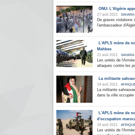
ONU: L'Algérie appe
27 aoû 2021
SAHARA
De graves violations 
l'ambassadeur d'Algér
L'APLS mène de nou
Mahbes
21 aoû 2021
SAHARA
Les unités de l'Armée
attaques contre les po
La militante sahra
19 aoû 2021
AFRIQU
La militante sahraoui
dans la ville occupée 
L'APLS mène de nou
d'occupation maroc
19 aoû 2021
AFRIQU
Les unités de l'Armée