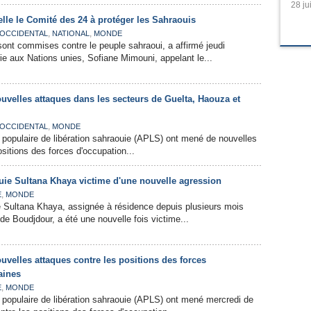
28 ju
lle le Comité des 24 à protéger les Sahraouis
,
,
 OCCIDENTAL
NATIONAL
MONDE
sont commises contre le peuple sahraoui, a affirmé jeudi
ie aux Nations unies, Sofiane Mimouni, appelant le...
velles attaques dans les secteurs de Guelta, Haouza et
,
 OCCIDENTAL
MONDE
 populaire de libération sahraouie (APLS) ont mené de nouvelles
sitions des forces d'occupation...
ouie Sultana Khaya victime d'une nouvelle agression
,
E
MONDE
e Sultana Khaya, assignée à résidence depuis plusieurs mois
de Boudjdour, a été une nouvelle fois victime...
velles attaques contre les positions des forces
aines
,
E
MONDE
 populaire de libération sahraouie (APLS) ont mené mercredi de