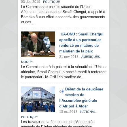
03 déc 2019
POLITIQUE
Le Commissaire paix et sécurité de l’Union
Africaine, l’ambassadeur Smaïl Chergui, a appelé à
Bamako à «un effort concerté» des gouvernements
et des...
UA-ONU : Smail Chergui
appelle à un partenariat
renforcé en matière de
maintien de la paix
21 nov 2018
,
AMÉRIQUES
MONDE
Le Commissaire à la paix et à la sécurité de l’Union
africaine, Smaïl Chergui, a appelé mardi à renforcer
le partenariat UA-ONU en matière de...
Début de la deuxième
session de
l’Assemblée générale
d'Afripol à Alger
15 oct 2018
,
NATIONAL
POLITIQUE
Les travaux de la 2e session de l'Assemblée
générale de l'Union africaine de coopération