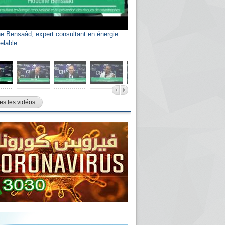
e Bensaâd, expert consultant en énergie
elable
es les vidéos