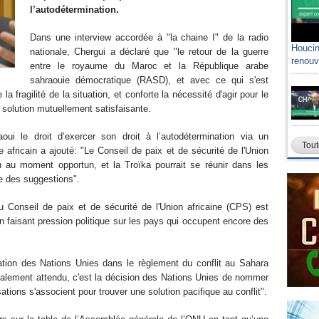
l’autodétermination.
Dans une interview accordée à "la chaine I" de la radio
Houcin
nationale, Chergui a déclaré que "le retour de la guerre
renouv
entre le royaume du Maroc et la République arabe
sahraouie démocratique (RASD), et avec ce qui s'est
 fragilité de la situation, et conforte la nécessité d'agir pour le
 solution mutuellement satisfaisante.
oui le droit d’exercer son droit à l’autodétermination via un
Tout
africain a ajouté: "Le Conseil de paix et de sécurité de l'Union
n au moment opportun, et la Troïka pourrait se réunir dans les
re des suggestions".
du Conseil de paix et de sécurité de l'Union africaine (CPS) est
n faisant pression politique sur les pays qui occupent encore des
sation des Nations Unies dans le règlement du conflit au Sahara
également attendu, c'est la décision des Nations Unies de nommer
tions s'associent pour trouver une solution pacifique au conflit".