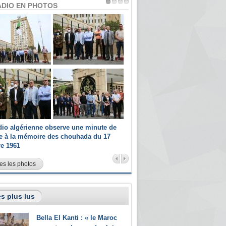
ADIO EN PHOTOS
dio algérienne observe une minute de
Les champions paralympiques 
ce à la mémoire des chouhada du 17
Radio Algérienne et recrutés 
re 1961
sportifs
es les photos
s plus lus
Bella El Kanti : « le Maroc