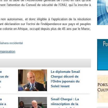
rs sur la table de l’Assemblée générale de l’ONU en tant qu’une
ent l'attention du Conseil de sécurité de l'ONU, qui l'a inscrite à
s non autonomes, et donc éligible à l'application de la résolution
t déclaration sur l'octroi de l'indépendance aux pays et peuples
re colonie en Afrique, occupé depuis plus de 45 ans par le Maroc,
Sahara occidental
rganisation
le
Le diplomate Smail
que de
Chergui décoré de
e
l'Ordre japonais du
.
Soleil levant
la
Smaïl Chergui : La
ie a
réinscription de la