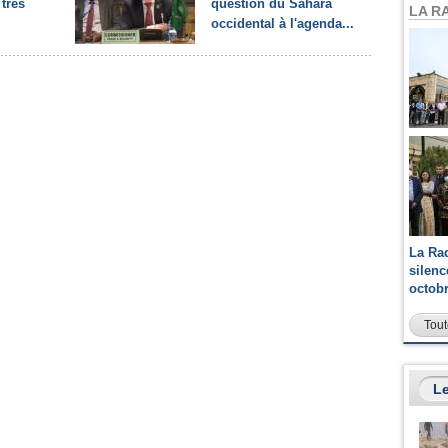
 très
question du Sahara
LA R
occidental à l'agenda...
La Ra
silen
octob
Tout
Le