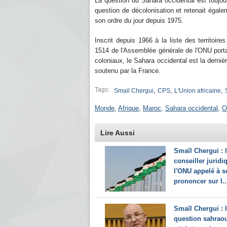
La question du Sahara occidental est toujou
question de décolonisation et retenait égalem
son ordre du jour depuis 1975.
Inscrit depuis 1966 à la liste des territoire
1514 de l'Assemblée générale de l'ONU portan
coloniaux, le Sahara occidental est la derniè
soutenu par la France.
Tags:
,
,
,
Smail Chergui
CPS
L'Union africaine
Monde
,
Afrique
,
Maroc
,
Sahara occidental
,
O
Lire Aussi
Smaïl Chergui : 
conseiller juridi
l'ONU appelé à s
prononcer sur l..
Smaïl Chergui : 
question sahraou