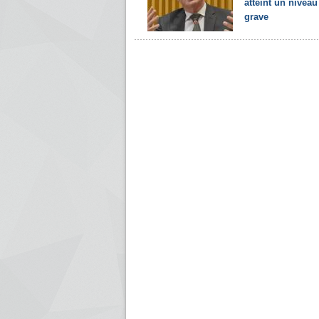
atteint un niveau
grave