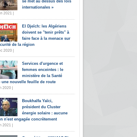
se met au dessus des lois
internationales »
in 2021 |
El Djeïch: les Algériens
doivent se "tenir prêts" à
faire face à la menace sur
écurité de la région
c 2020 |
Services d'urgence et
femmes enceintes : le
ministère de la Santé
e une nouvelle feuille de route
n 2020 |
Boukhalfa Yaïci,
président du Cluster
énergie solaire : aucune
on n'est engagée concrètement
n 2021 |