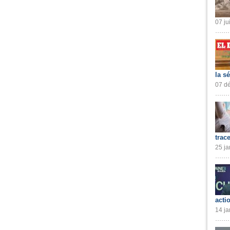
07 ju
la s
07 dé
trac
25 ja
acti
14 ja