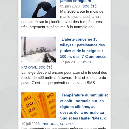
jamais enregistré
05 juin 2020
SOCIÉTÉ
Mai 2020 a été le mois de
mai le plus chaud jamais
enregistré sur la planète, avec des températures
très largement supérieures à la normale en...
L’alerte concerne 15
wilayas : persistance des
pluies et de la neige sur
500 m, des -7°C annoncés
17 jan 2017
,
SOCIAL
,
NATIONAL
SOCIÉTÉ
La neige descend encore pour atteindre le seuil des
reliefs de 500 mètres à travers l’Est et le centre du
pays. C’est ce que prévoit un nouveau BMS...
Température durant juillet
et août : normale sur les
régions côtières, au
dessus de la normale au
Sud et les Hauts-Plateaux
10 juil 2016
,
NATIONAL
SOCIÉTÉ
Les températures moyennes prévues pour ce mois