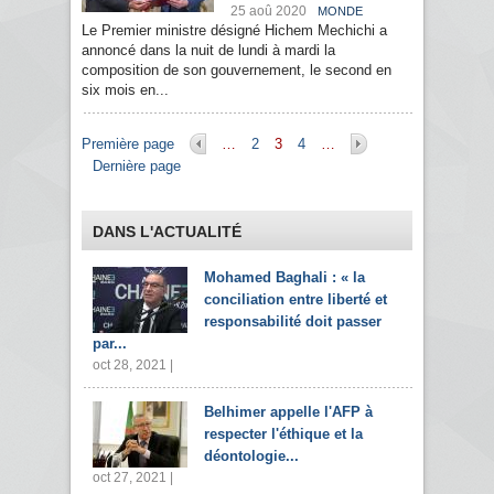
25 aoû 2020
MONDE
Le Premier ministre désigné Hichem Mechichi a
annoncé dans la nuit de lundi à mardi la
composition de son gouvernement, le second en
six mois en...
Pages
Première page
…
2
3
4
…
Dernière page
DANS L'ACTUALITÉ
Mohamed Baghali : « la
conciliation entre liberté et
responsabilité doit passer
par...
oct 28, 2021 |
Belhimer appelle l'AFP à
respecter l'éthique et la
déontologie...
oct 27, 2021 |