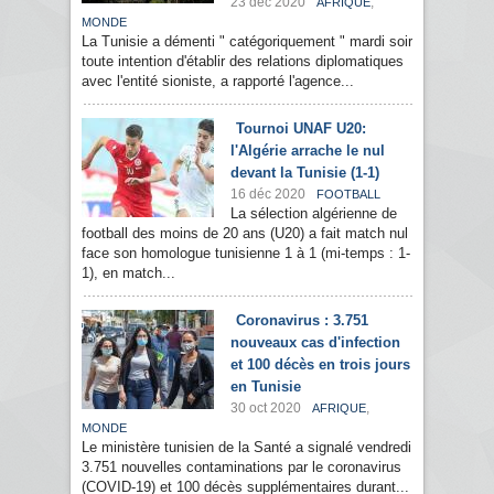
23 déc 2020
,
AFRIQUE
MONDE
La Tunisie a démenti " catégoriquement " mardi soir
toute intention d'établir des relations diplomatiques
avec l'entité sioniste, a rapporté l'agence...
Tournoi UNAF U20:
l'Algérie arrache le nul
devant la Tunisie (1-1)
16 déc 2020
FOOTBALL
La sélection algérienne de
football des moins de 20 ans (U20) a fait match nul
face son homologue tunisienne 1 à 1 (mi-temps : 1-
1), en match...
Coronavirus : 3.751
nouveaux cas d'infection
et 100 décès en trois jours
en Tunisie
30 oct 2020
,
AFRIQUE
MONDE
Le ministère tunisien de la Santé a signalé vendredi
3.751 nouvelles contaminations par le coronavirus
(COVID-19) et 100 décès supplémentaires durant...