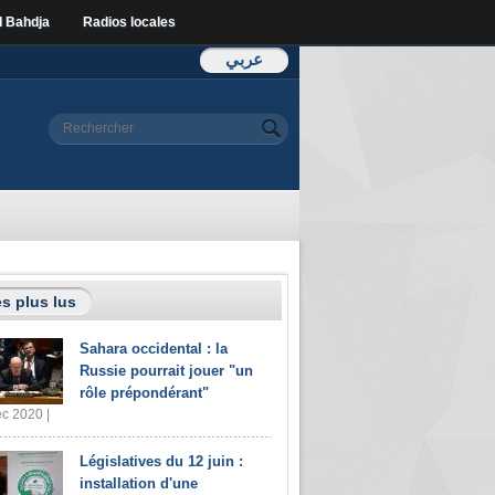
l Bahdja
Radios locales
عربي
Formulaire de
Rechercher
recherche
s plus lus
Sahara occidental : la
Russie pourrait jouer "un
rôle prépondérant"
c 2020 |
Législatives du 12 juin :
installation d'une