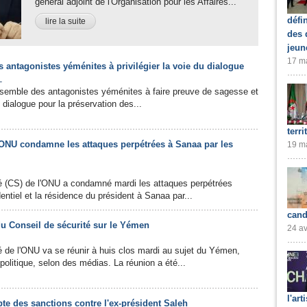
général adjoint de l'Organisation pour les Affaires...
défi
lire la suite
des 
jeun
17 ma
es antagonistes yéménites à privilégier la voie du dialogue
L
ensemble des antagonistes yéménites à faire preuve de sagesse et
u dialogue pour la préservation des...
terri
'ONU condamne les attaques perpétrées à Sanaa par les
19 ma
té (CS) de l'ONU a condamné mardi les attaques perpétrées
dentiel et la résidence du président à Sanaa par...
cand
u Conseil de sécurité sur le Yémen
24 av
é de l'ONU va se réunir à huis clos mardi au sujet du Yémen,
politique, selon des médias. La réunion a été...
l'art
te des sanctions contre l'ex-président Saleh