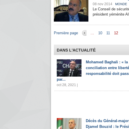
08 nov 2014
MONDE
Le Conseil de sécurit
président yéménite Ali
Pages
Première page
…
10
11
12
DANS L'ACTUALITÉ
Mohamed Baghali : « la
conciliation entre liberté
responsabilité doit pass
par...
oct 28, 2021 |
Décès du Général-major
Djamel Bouzid : le Prés