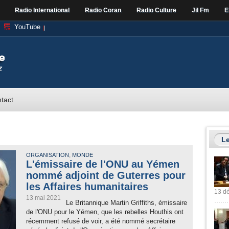
Radio International
Radio Coran
Radio Culture
Jil Fm
E
YouTube
tact
Le
,
ORGANISATION
MONDE
L'émissaire de l'ONU au Yémen
nommé adjoint de Guterres pour
les Affaires humanitaires
13 dé
13 mai 2021
Le Britannique Martin Griffiths, émissaire
de l'ONU pour le Yémen, que les rebelles Houthis ont
récemment refusé de voir, a été nommé secrétaire