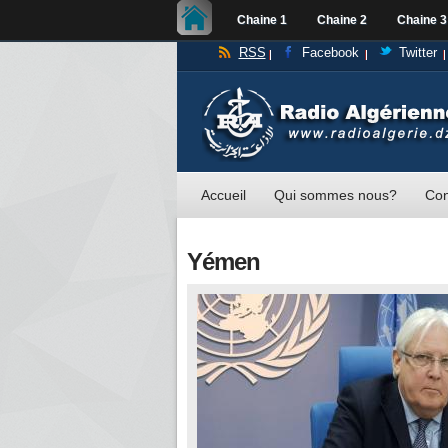
Chaine 1
Chaine 2
Chaine 3
RSS
Facebook
Twitter
Accueil
Qui sommes nous?
Con
Yémen