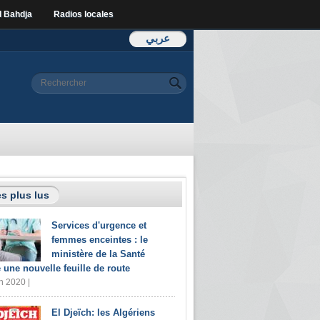
l Bahdja
Radios locales
عربي
Formulaire de
Rechercher
recherche
s plus lus
Services d'urgence et
femmes enceintes : le
ministère de la Santé
e une nouvelle feuille de route
n 2020 |
El Djeïch: les Algériens