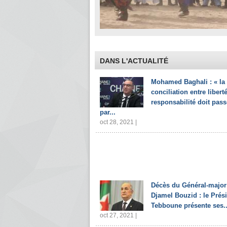
DANS L'ACTUALITÉ
Mohamed Baghali : « la
conciliation entre liberté
responsabilité doit pass
par...
oct 28, 2021 |
Décès du Général-major
Djamel Bouzid : le Prés
Tebboune présente ses..
oct 27, 2021 |