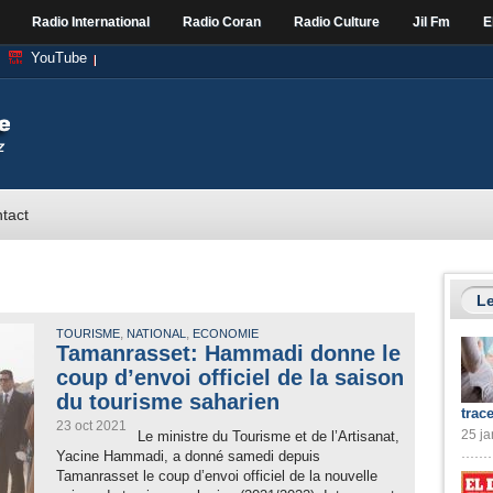
Radio International
Radio Coran
Radio Culture
Jil Fm
E
YouTube
tact
Le
,
,
TOURISME
NATIONAL
ECONOMIE
Tamanrasset: Hammadi donne le
coup d’envoi officiel de la saison
du tourisme saharien
trac
23 oct 2021
25 ja
Le ministre du Tourisme et de l’Artisanat,
Yacine Hammadi, a donné samedi depuis
Tamanrasset le coup d’envoi officiel de la nouvelle