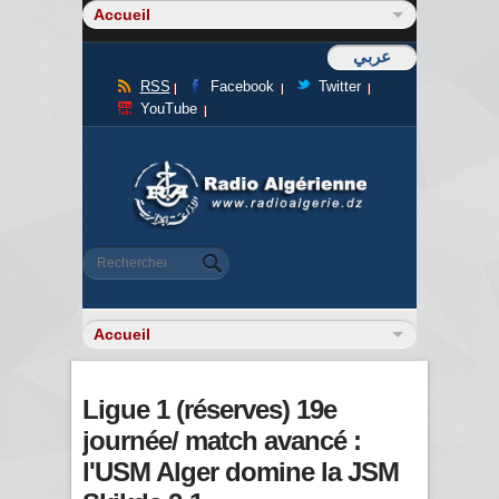
عربي
RSS
Facebook
Twitter
YouTube
Formulaire de recherche
Rechercher
Ligue 1 (réserves) 19e
journée/ match avancé :
l'USM Alger domine la JSM