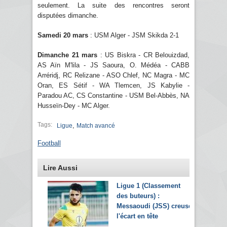
seulement. La suite des rencontres seront
disputées dimanche.
Samedi 20 mars
: USM Alger - JSM Skikda 2-1
Dimanche 21 mars
: US Biskra - CR Belouizdad,
AS Aïn M'lila - JS Saoura, O. Médéa - CABB
Arréridj, RC Relizane - ASO Chlef, NC Magra - MC
Oran, ES Sétif - WA Tlemcen, JS Kabylie -
Paradou AC, CS Constantine - USM Bel-Abbès, NA
Husseïn-Dey - MC Alger.
Tags:
,
Ligue
Match avancé
Football
Lire Aussi
Ligue 1 (Classement
des buteurs) :
Messaoudi (JSS) creuse
l'écart en tête