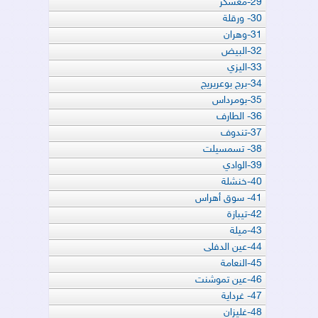
29-معسكر
30- ورقلة
31-وهران
32-البيض
33-اليزي
34-برج بوعريريج
35-بومرداس
36- الطارف
37-تندوف
38- تسمسيلت
39-الوادي
40-خنشلة
41- سوق أهراس
42-تيبازة
43-ميلة
44-عين الدفلى
45-النعامة
46-عين تموشنت
47- غرداية
48-غليزان