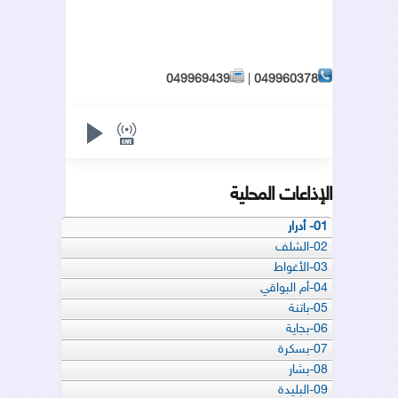
049969439
|
049960378
الإذاعات المحلية
01- أدرار
02-الشلف
03-الأغواط
04-أم البواقي
05-باتنة
06-بجاية
07-بسكرة
08-بشار
09-البليدة