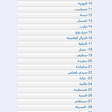
10-البويرة
11-تمنراست
12-تبسة
13-تلمسان
14-تيارت
15-تيزي وزو
16-الجزائر العاصمة
17-الجلفة
18- جيجل
19-سطيف
20-سعيدة
21-سكيكدة
22-سيدي بلعباس
23- عنابة
24-قالمة
25-قسنطينة
26-المدية
27-مستغانم
28- المسيلة