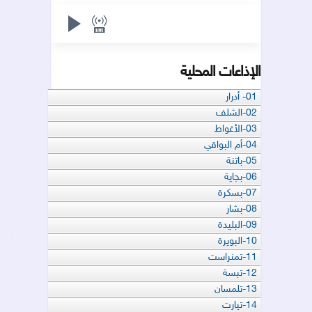
الإذاعات المحلية
01- أدرار
02-الشلف
03-الأغواط
04-أم البواقي
05-باتنة
06-بجاية
07-بسكرة
08-بشار
09-البليدة
10-البويرة
11-تمنراست
12-تبسة
13-تلمسان
14-تيارت