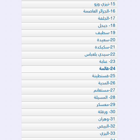
15-تيزي وزو
16-الجزائر العاصمة
17-الجلفة
18- جيجل
19-سطيف
20-سعيدة
21-سكيكدة
22-سيدي بلعباس
23- عنابة
24-قالمة
25-قسنطينة
26-المدية
27-مستغانم
28- المسيلة
29-معسكر
30- ورقلة
31-وهران
32-البيض
33-اليزي