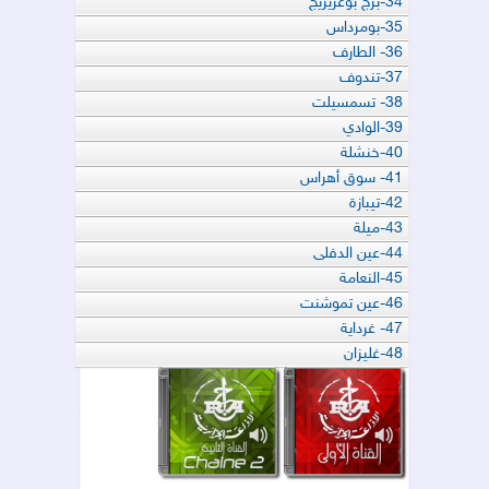
34-برج بوعريريج
35-بومرداس
36- الطارف
37-تندوف
38- تسمسيلت
39-الوادي
40-خنشلة
41- سوق أهراس
42-تيبازة
43-ميلة
44-عين الدفلى
45-النعامة
46-عين تموشنت
47- غرداية
48-غليزان