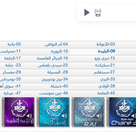
03-الأغواط
04-أم البواقي
05-باتنة
09-البليدة
10-البويرة
11-تمنراست
15-تيزي وزو
16-الجزائر العاصمة
17-الجلفة
21-سكيكدة
22-سيدي بلعباس
23- عنابة
27-مستغانم
28- المسيلة
29-معسكر
33-اليزي
34-برج بوعريريج
35-بومرداس
39-الوادي
40-خنشلة
41- سوق أهراس
45-النعامة
46-عين تموشنت
47- غرداية