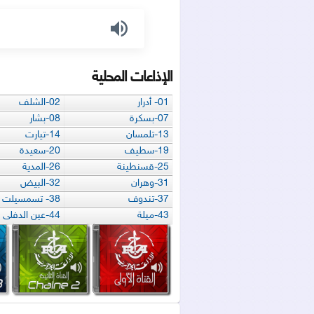
الإذاعات المحلية
01- أدرار
02-الشلف
07-بسكرة
08-بشار
13-تلمسان
14-تيارت
19-سطيف
20-سعيدة
25-قسنطينة
26-المدية
31-وهران
32-البيض
37-تندوف
38- تسمسيلت
43-ميلة
44-عين الدفلى