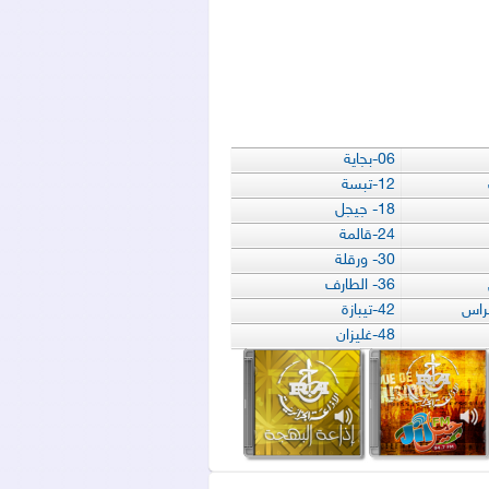
06-بجاية
12-تبسة
18- جيجل
24-قالمة
30- ورقلة
36- الطارف
42-تيبازة
48-غليزان