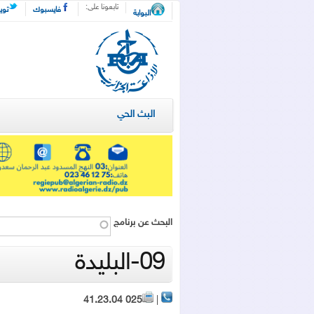
تجاوز إلى المحتوى الرئيسي
تابعونا على:
فايسبوك
توي
البوابة
الإذاعة
الجزائرية
- البث
البث الحي
الحي
‏البحث عن برنامج ‏
09-البليدة
025 41.23.04
|