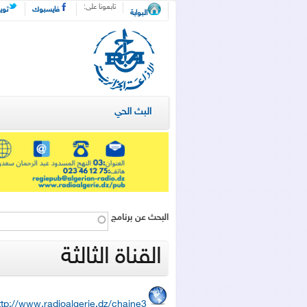
تجاوز إلى المحتوى الرئيسي
تابعونا على:
فايسبوك
توي
البوابة
الإذاعة
الجزائرية
- البث
البث الحي
الحي
‏البحث عن برنامج ‏
القناة الثالثة
ttp://www.radioalgerie.dz/chaine3