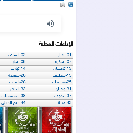
|
الإذاعات المحلية
01- أدرار
02-الشلف
07-بسكرة
08-بشار
13-تلمسان
14-تيارت
19-سطيف
20-سعيدة
25-قسنطينة
26-المدية
31-وهران
32-البيض
37-تندوف
38- تسمسيلت
43-ميلة
44-عين الدفلى