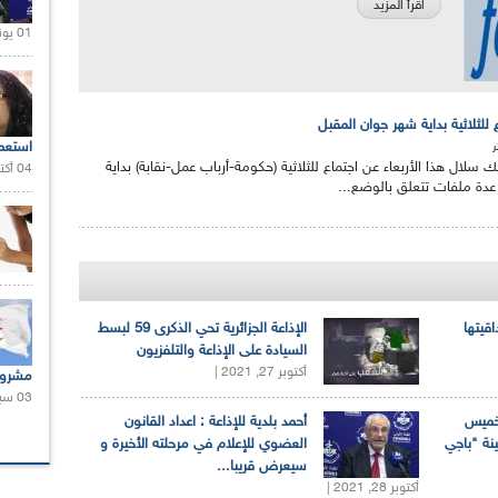
اقرأ المزيد
01 يونيو 2021 |
للثلاثية بداية شهر جوان المقبل
استعم
ر
الك سلال هذا الأربعاء عن اجتماع للثلاثية (حكومة-أرباب عمل-نقابة) بداية
04 أكتوبر 2020 |
عدة ملفات تتعلق بالوضع...
اقيتها
الإذاعة الجزائرية تحي الذكرى 59 لبسط
السيادة على الإذاعة والتلفزيون
أكتوبر 27, 2021 |
مشروع
03 سبتمبر 2020 |
لخميس
أحمد بلدية للإذاعة : اعداد القانون
ينة "باجي
العضوي للإعلام في مرحلته الأخيرة و
سيعرض قريبا...
أكتوبر 28, 2021 |