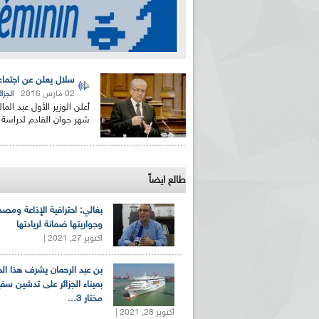
سلال يعلن عن اجتماع 
02 مارس 2016
الجزائ
أعلن الوزير الأول عبد الم
شهر جوان القادم لدراسة 
طالع ايضاً
بغالي: احترافية الإذاعة ومصد
وجواريتها ضمانة لريادتها
أكتوبر 27, 2021 |
بن عبد الرحمان يشرف هذا ا
بميناء الجزائر على تدشين سف
مختار 3...
أكتوبر 28, 2021 |