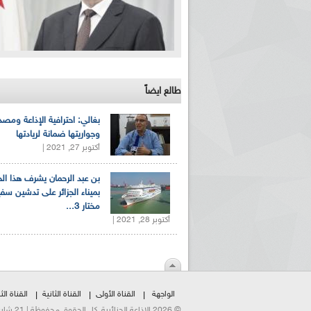
طالع ايضاً
بغالي: احترافية الإذاعة ومصد
وجواريتها ضمانة لريادتها
أكتوبر 27, 2021 |
بن عبد الرحمان يشرف هذا ا
بميناء الجزائر على تدشين سف
مختار 3...
أكتوبر 28, 2021 |
الواجهة
القناة الأولى
القناة الثانية
القناة الثا
© 2026 الإذاعة الجزائرية. كل الحقوق محفوظة | 21 شارع الشهداء | هاتف:023500301 | فاكس:021230823/25