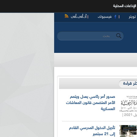
الإذاعات المحلية
آر أس أس
تويتر
فيسبوك
‏بحث ‏
استمارة البحث
كثر قراءة
صدور أمر رئاسي يعدل ويتمم
الأمر المتضمن قانون المعاشات
العسكرية
تأجيل الدخول المدرسي القادم
إلى 21 سبتمبر