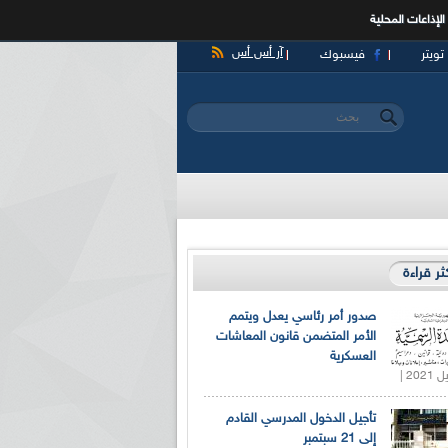
الإذاعات المحلية
آر أس أس
تويتر
فيسبوك
‏بحث ‏
استمارة البحث
كثر قراءة
صدور أمر رئاسي يعدل ويتمم
الأمر المتضمن قانون المعاشات
العسكرية
تأجيل الدخول المدرسي القادم
إلى 21 سبتمبر