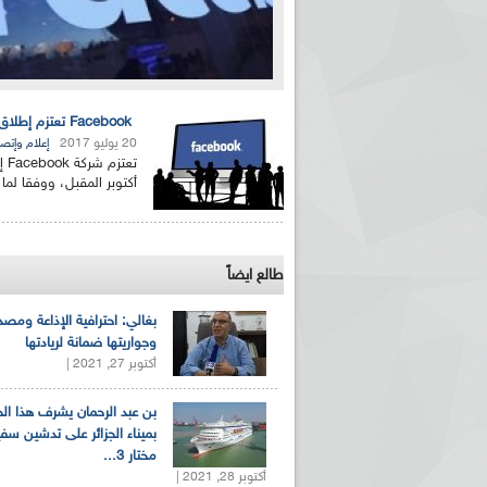
Facebook تعتزم إطلاق خدمة اشتراك مدفوعة للوصول إلى الأخبار
20 يوليو 2017
إعلام وإتص
تع
أكتوبر المقبل، ووفقا لما ذكره موق
طالع ايضاً
بغالي: احترافية الإذاعة ومصد
وجواريتها ضمانة لريادتها
أكتوبر 27, 2021 |
بن عبد الرحمان يشرف هذا ا
بميناء الجزائر على تدشين سف
مختار 3...
أكتوبر 28, 2021 |