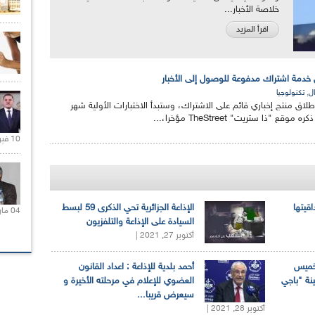
خلاصة الأخبار...
اقرأ المزيد
,
ال
تكنولوجيا
تزم شركة Facebook إطلاق منتج إخباري قائم على الاشتراك، وستبدأ الاختبارات الأولية شهر
ع "ذا ستريت" TheStreet مؤخرا،...
10 فبراير 2021 |
اقيتها
الإذاعة الجزائرية تحي الذكرى 59 لبسط
04 مارس 2020 |
السيادة على الإذاعة والتلفزيون
أكتوبر 27, 2021 |
لخميس
أحمد بلدية للإذاعة : اعداد القانون
ينة "باجي
العضوي للإعلام في مرحلته الأخيرة و
سيعرض قريبا...
أكتوبر 28, 2021 |