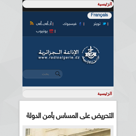
Français
آر أس أس
تويتر
فيسبوك
يوتيوب
‏بحث ‏
استمارة البحث
التحريض على المساس بأمن الدولة