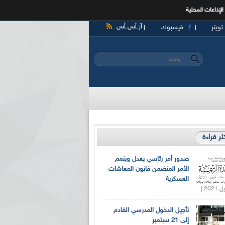
الإذاعات المحلية
آر أس أس
تويتر
فيسبوك
‏بحث ‏
استمارة البحث
كثر قراءة
صدور أمر رئاسي يعدل ويتمم
الأمر المتضمن قانون المعاشات
العسكرية
تأجيل الدخول المدرسي القادم
إلى 21 سبتمبر