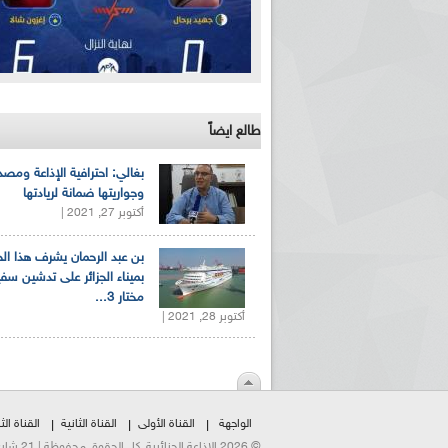
طالع ايضاً
بغالي: احترافية الإذاعة ومصد
وجواريتها ضمانة لريادتها
أكتوبر 27, 2021 |
بن عبد الرحمان يشرف هذا ا
بميناء الجزائر على تدشين سف
مختار 3...
أكتوبر 28, 2021 |
الواجهة
القناة الأولى
القناة الثانية
القناة الثا
© 2026 الإذاعة الجزائرية. كل الحقوق محفوظة | 21 شارع الشهداء | هاتف:023500301 | فاكس:021230823/25