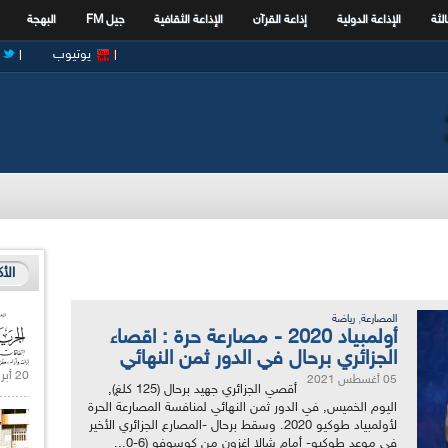
الثة
الإذاعة الدولية
إذاعة القرآن
الإذاعة الثقافية
جيل FM
البهجة
يوتيوب
الأ
,
المصارعة
رياضة
أولمبياد 2020 - مصارعة حرة : اقصاء
الجزائري برحال في الدور ثمن النهائي
20 أبريل 2021 |
05 أغسطس 2021
أقصي الجزائري جهيد برحال (125 كلغ),
اليوم الخميس, في الدور ثمن النهائي لمنافسة المصارعة الحرة
لأولمبياد طوكيو 2020. وسقط برحال -المصارع الجزائري الأخير
في موعد طوكيو- أمام شالا إغزون من كوسوفو (6-0...