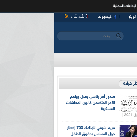
الإذاعات المحلية
آر أس أس
تويتر
فيسبوك
‏بحث ‏
استمارة البحث
كثر قراءة
صدور أمر رئاسي يعدل ويتمم
الأمر المتضمن قانون المعاشات
العسكرية
مريم شرفي للإذاعة: 700 إخطار
حول المساس بحقوق الطفل