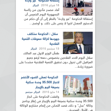
إستقالة الحكومة "غير واردة"
18 فبراير 2016
الجزائر
أفاد مصدر مأذون من رئاسة
الجمهورية اليوم الخميس أن
إستقالة الحكومة "غير واردة" بالنظر إلى أن أي حكم من
الدستور المعدل اخيرا لا ينص على ذلك. و أوضح...
سلال : الحكومة ستكثف
جهودها لازالة معوقات التنمية
الفلاحية
13 سبتمبر 2015
الجزائر
طمأن الوزير الاول عبد المالك
سلال اليوم الاحد الفلاحين بخصوص دعمه لرفع جميع
العراقيل التي تحول دون تحقيق التنمية الفلاحية مشددا على
ضرورة زيادة...
الحكومة تعطي الضوء الأخضر
لانجاز 35.500 وحدة سكنية
بصيغة البيع بالإيجار
14 مايو 2015
,
الجزائر
مجتمع
وافقت الحكومة على انجاز
35.500 وحدة سكنية بصيغة البيع بالإيجار في إطار برنامج
وكالة "عدل" و ذلك قصد التمكن من إتمام مشاريع الوكالة
في الآجال المحددة...