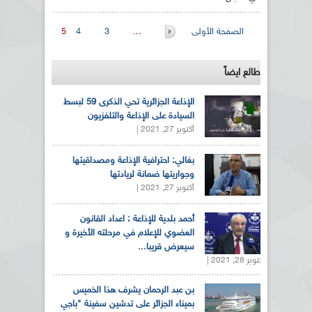
الصفحات
الصفحة الأولى
…
3
4
5
طالع ايضاً
الإذاعة الجزائرية تحي الذكرى 59 لبسط
السيادة على الإذاعة والتلفزيون
أكتوبر 27, 2021 |
بغالي: احترافية الإذاعة ومصداقيتها
وجواريتها ضمانة لريادتها
أكتوبر 27, 2021 |
أحمد بلدية للإذاعة : اعداد القانون
العضوي للإعلام في مرحلته الأخيرة و
سيعرض قريبا...
أكتوبر 28, 2021 |
بن عبد الرحمان يشرف هذا الخميس
بميناء الجزائر على تدشين سفينة "باجي