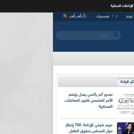
الإذاعات المحلية
آر أس أس
تويتر
فيسبوك
‏بحث ‏
استمارة البحث
كثر قراءة
صدور أمر رئاسي يعدل ويتمم
الأمر المتضمن قانون المعاشات
العسكرية
مريم شرفي للإذاعة: 700 إخطار
حول المساس بحقوق الطفل