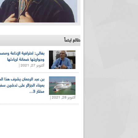
طالع ايضاً
بغالي: احترافية الإذاعة ومصد
وجواريتها ضمانة لريادتها
أكتوبر 27, 2021 |
بن عبد الرحمان يشرف هذا ا
بميناء الجزائر على تدشين سف
مختار 3...
أكتوبر 28, 2021 |