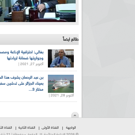
طالع ايضاً
بغالي: احترافية الإذاعة ومصد
وجواريتها ضمانة لريادتها
أكتوبر 27, 2021 |
بن عبد الرحمان يشرف هذا ا
بميناء الجزائر على تدشين سف
مختار 3...
أكتوبر 28, 2021 |
الواجهة
القناة الأولى
القناة الثانية
القناة الثا
© 2026 الإذاعة الجزائرية. كل الحقوق محفوظة | 21 شارع الشهداء | هاتف:023500301 | فاكس:021230823/25