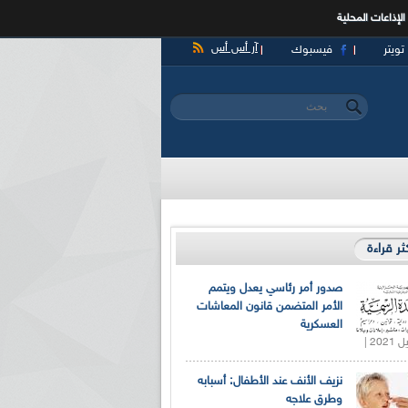
الإذاعات المحلية
آر أس أس
تويتر
فيسبوك
‏بحث ‏
استمارة البحث
كثر قراءة
صدور أمر رئاسي يعدل ويتمم
الأمر المتضمن قانون المعاشات
العسكرية
نزيف الأنف عند الأطفال: أسبابه
وطرق علاجه