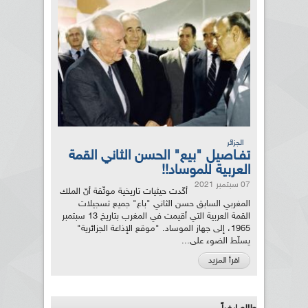
الجزائر
تفـاصيل "بيع" الحسن الثاني القمة
العربية للموساد!!
07 سبتمبر 2021
أكّدت حيثيات تاريخية موثّقة أنّ الملك
المغربي السابق حسن الثاني "باع" جميع تسجيلات
القمة العربية التي أقيمت في المغرب بتاريخ 13 سبتمبر
1965، إلى جهاز الموساد. "موقع الإذاعة الجزائرية"
يسلّط الضوء على...
اقرأ المزيد